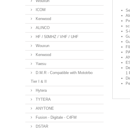
Wouxun
ICOM
Se
Al
Kenwood
Pr
sc
ALINCO
S-
Gu
HF / 50MHZ / VHF / UHF
Gu
Wouxun
FI
PA
Kenwood
A
E
Yaesu
De
D.M.R - Compatible with Mototrbo
1 
Di
Tier I & II
Pe
Hytera
TYTERA
ANYTONE
Fusion - Digitale - C4FM
DSTAR