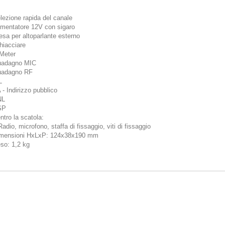
lezione rapida del canale
imentatore 12V con sigaro
esa per altoparlante esterno
hiacciare
Meter
adagno MIC
adagno RF
L
 - Indirizzo pubblico
NL
SP
ntro la scatola:
Radio, microfono, staffa di fissaggio, viti di fissaggio
mensioni HxLxP: 124x38x190 mm
so: 1,2 kg