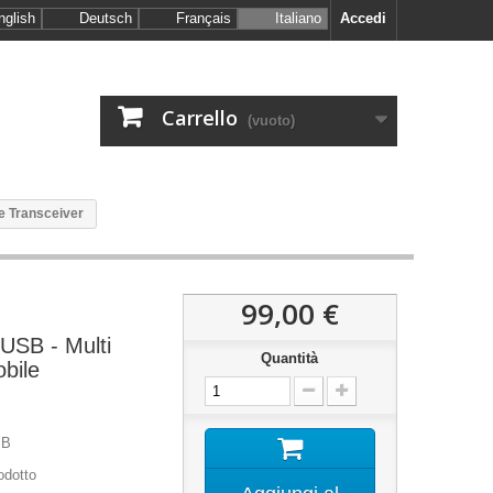
nglish
Deutsch
Français
Italiano
Accedi
Carrello
(vuoto)
e Transceiver
99,00 €
USB - Multi
Quantità
bile
SB
odotto