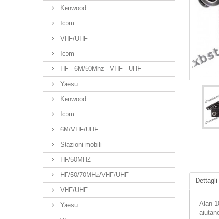
Kenwood
Icom
VHF/UHF
Icom
HF - 6M/50Mhz - VHF - UHF
Yaesu
Kenwood
Icom
6M/VHF/UHF
Stazioni mobili
HF/50MHZ
HF/50/70MHz/VHF/UHF
Dettagli
VHF/UHF
Alan 1
Yaesu
aiutan