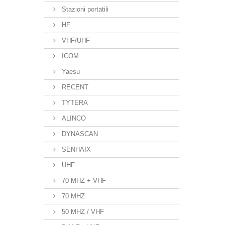
Stazioni portatili
HF
VHF/UHF
ICOM
Yaesu
RECENT
TYTERA
ALINCO
DYNASCAN
SENHAIX
UHF
70 MHZ + VHF
70 MHZ
50 MHZ / VHF