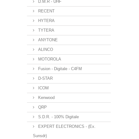
D.M.R - UHF
RECENT
HYTERA
TYTERA
ANYTONE
ALINCO
MOTOROLA
Fusion - Digitale - C4FM
D-STAR
ICOM
Kenwood
QRP
S.D.R. - 100% Digitale
EXPERT ELECTRONICS - (Ex.
Sunsdr)