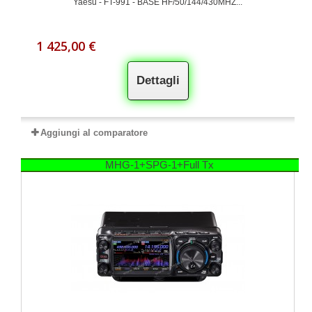
Yaesu - FT-991 - BASE HF/50/144/430MHZ...
1 425,00 €
Dettagli
Aggiungi al comparatore
MHG-1+SPG-1+Full Tx