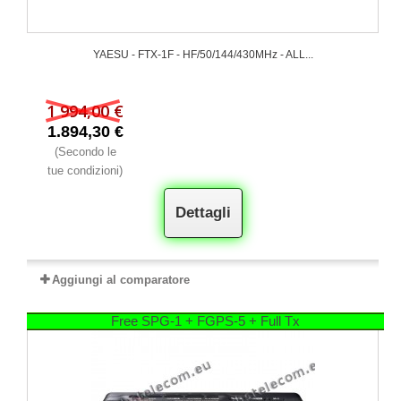
YAESU - FTX-1F - HF/50/144/430MHz - ALL...
1 994,00 €
1.894,30 €
(Secondo le
tue condizioni)
Dettagli
Aggiungi al comparatore
Free SPG-1 + FGPS-5 + Full Tx