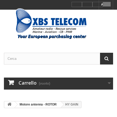
Accedi
Carrello
(vuoto)
Motore antenna - ROTOR
HY GAIN