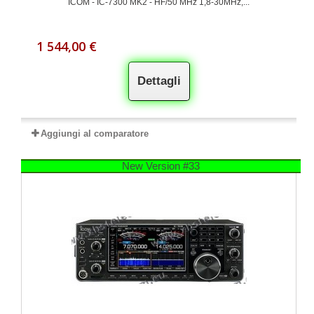
ICOM - IC-7300 MK2 - HF/50 MHz 1,8-30MHz,...
1 544,00 €
Dettagli
Aggiungi al comparatore
New Version #33