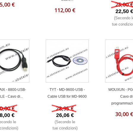
5,00 €
25,00 
112,00 €
22,50 
(Secondo l
tue condizio
IX - 8800-USB-
TYT - MD-9600-USB -
WOUXUN - PGO
E - Cavo di...
Cable USB for MD-9600
Cavo di
programmazio
0,00 €
28,95 €
30,00 
8,00 €
26,06 €
econdo le
(Secondo le
condizioni)
tue condizioni)