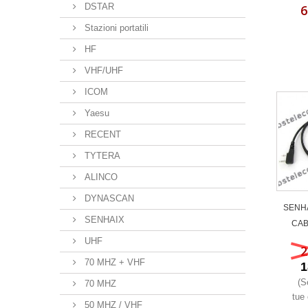
DSTAR
6
Stazioni portatili
HF
VHF/UHF
ICOM
Yaesu
RECENT
TYTERA
ALINCO
DYNASCAN
SENHA
SENHAIX
CABL
UHF
2
70 MHZ + VHF
1
(S
70 MHZ
tue 
50 MHZ / VHF