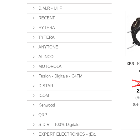
D.M.R - UHF
RECENT
HYTERA
TYTERA
ANYTONE
ALINCO
XBS - Ki
MOTOROLA
Fusion - Digitale - C4FM
2
D-STAR
2
ICOM
(S
tue 
Kenwood
QRP
S.D.R. - 100% Digitale
EXPERT ELECTRONICS - (Ex.