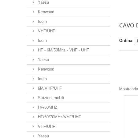
Yaesu
Kenwood
Icom
CAVO 
VHF/UHF
Icom
Ordina
HF - 6M/50Mhz - VHF - UHF
Yaesu
Kenwood
Icom
6M/VHF/UHF
Mostrando 
Stazioni mobili
HF/50MHZ
HF/50/70MHz/VHF/UHF
VHF/UHF
Yaesu