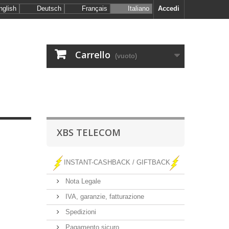
nglish
Deutsch
Français
Italiano
Accedi
Carrello
(vuoto)
XBS TELECOM
INSTANT-CASHBACK / GIFTBACK
Nota Legale
IVA, garanzie, fatturazione
Spedizioni
Pagamento sicuro