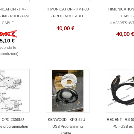
ICATION - HM-
HIMUNICATION - HM1-30
HIMUNICATION
-360 - PROGRAM
- PROGRAM CABLE
CABEL
CABLE
HM380/TS18/T
40,00 €
9,00 €
40,00 
5,10 €
econdo le
condizioni)
- OPC-2350LU -
KENWOOD - KPG-22U -
RECENT - RS-5
de programmation
USB Programming
PC - USB pc 
Cable...