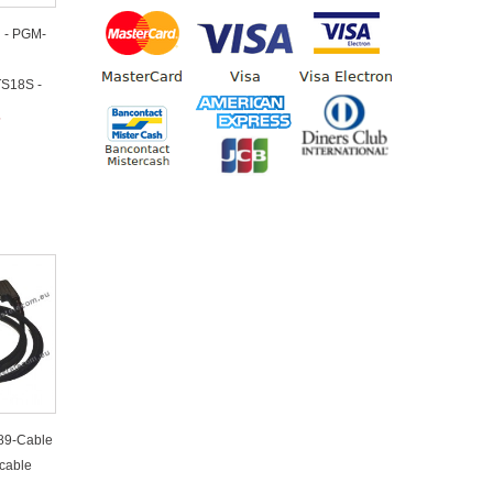
 - PGM-
-
S18S -
€
89-Cable
cable