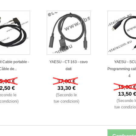
t Cable portable -
YAESU - CT-163 - cavo
YAESU - SCU
Câble de...
dati
Programming cabl
4
5,00 €
37,00 €
15,00 
2,50 €
33,30 €
13,50 
econdo le
(Secondo le
(Secondo l
condizioni)
tue condizioni)
tue condizio