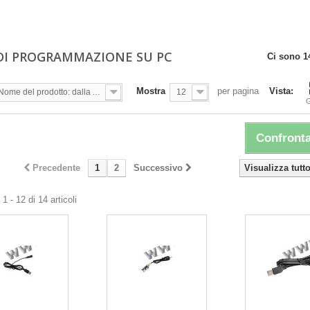
DI PROGRAMMAZIONE SU PC
Ci sono 14
Mostra
per pagina
Vista:
Nome del prodotto: dalla A alla Z
12
G
Confronta
Precedente
1
2
Successivo
Visualizza tutt
1 - 12 di 14 articoli