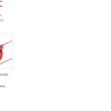
€
€
e
ni)
-002 -
ne...
€