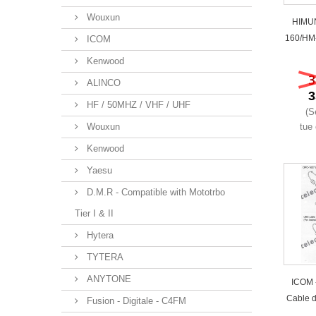
Wouxun
HIMUN
160/HM
ICOM
Kenwood
3
ALINCO
3
HF / 50MHZ / VHF / UHF
(S
tue 
Wouxun
Kenwood
Yaesu
D.M.R - Compatible with Mototrbo
Tier I & II
Hytera
TYTERA
ANYTONE
ICOM 
Cable 
Fusion - Digitale - C4FM