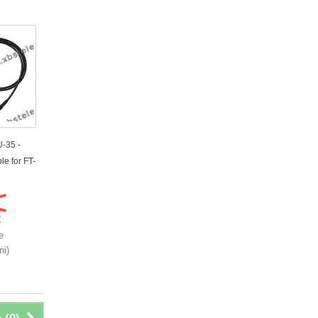
-35 -
e for FT-
€
€
e
ni)