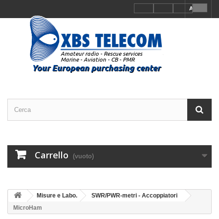
Accedi
Carrello
(vuoto)
Misure e Labo.
SWR/PWR-metri - Accoppiatori
MicroHam