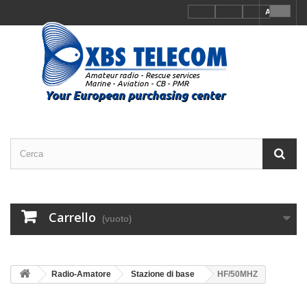
Accedi
Carrello
(vuoto)
Radio-Amatore
Stazione di base
HF/50MHZ