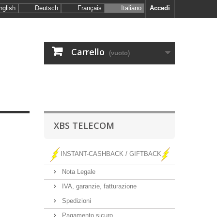
nglish
Deutsch
Français
Italiano
Accedi
Carrello
(vuoto)
XBS TELECOM
INSTANT-CASHBACK / GIFTBACK
Nota Legale
IVA, garanzie, fatturazione
Spedizioni
Pagamento sicuro