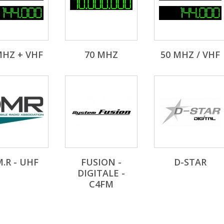
MHZ + VHF
70 MHZ
50 MHZ / VHF
M.R - UHF
FUSION -
D-STAR
DIGITALE -
C4FM