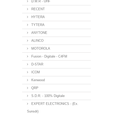
D.M.R - UHF
RECENT
HYTERA
TYTERA
ANYTONE
ALINCO
MOTOROLA
Fusion - Digitale - C4FM
D-STAR
ICOM
Kenwood
QRP
S.D.R. - 100% Digitale
EXPERT ELECTRONICS - (Ex.
Sunsdr)