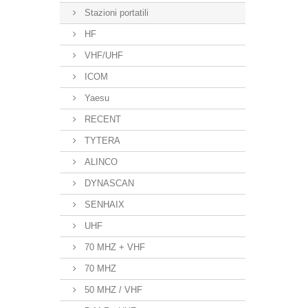
Stazioni portatili
HF
VHF/UHF
ICOM
Yaesu
RECENT
TYTERA
ALINCO
DYNASCAN
SENHAIX
UHF
70 MHZ + VHF
70 MHZ
50 MHZ / VHF