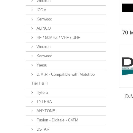
Wouxun
ICOM
Kenwood
ALINCO
70 
HF / 50MHZ / VHF / UHF
Wouxun
Kenwood
Yaesu
D.M.R - Compatible with Mototrbo
Tier I & II
Hytera
D.
TYTERA
ANYTONE
Fusion - Digitale - C4FM
DSTAR