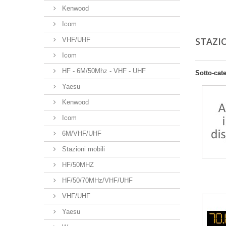
Kenwood
Icom
STAZI
VHF/UHF
Icom
HF - 6M/50Mhz - VHF - UHF
Sotto-cat
Yaesu
Kenwood
Icom
6M/VHF/UHF
Stazioni mobili
HF/50MHZ
HF/50/70MHz/VHF/UHF
VHF/UHF
Yaesu