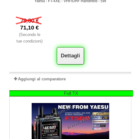
Yaesu - FT-4XE - VHF/UHF Handheld - 5W
79,00 €
71,10 €
(Secondo le
tue condizioni)
Dettagli
Aggiungi al comparatore
Full TX