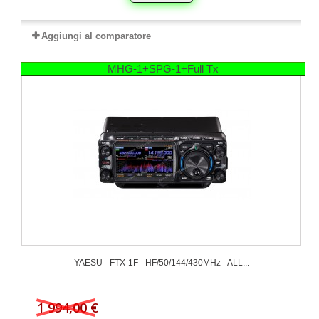
Aggiungi al comparatore
MHG-1+SPG-1+Full Tx
YAESU - FTX-1F - HF/50/144/430MHz - ALL...
1 994,00 €