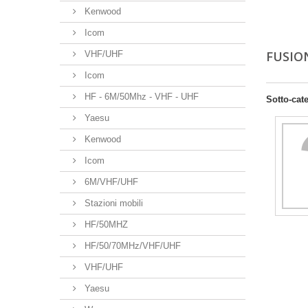
Kenwood
Icom
FUSION
VHF/UHF
Icom
HF - 6M/50Mhz - VHF - UHF
Sotto-cat
Yaesu
Kenwood
Icom
6M/VHF/UHF
Stazioni mobili
HF/50MHZ
HF/50/70MHz/VHF/UHF
VHF/UHF
Yaesu