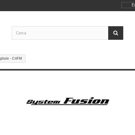
E
igitale - C4FM