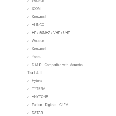
Wouxun
ICOM
Kenwood
ALINCO
HF / 50MHZ / VHF / UHF
Wouxun
Kenwood
Yaesu
D.M.R - Compatible with Mototrbo
Tier I & II
Hytera
TYTERA
ANYTONE
Fusion - Digitale - C4FM
DSTAR