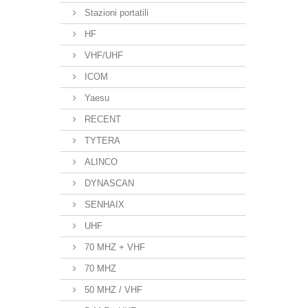
Stazioni portatili
HF
VHF/UHF
ICOM
Yaesu
RECENT
TYTERA
ALINCO
DYNASCAN
SENHAIX
UHF
70 MHZ + VHF
70 MHZ
50 MHZ / VHF