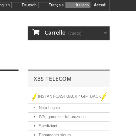
nglish
Deutsch
Français
Italiano
Accedi
Carrello
(vuoto)
XBS TELECOM
INSTANT-CASHBACK / GIFTBACK
Nota Legale
IVA, garanzie, fatturazione
Spedizioni
Pagamento sicuro