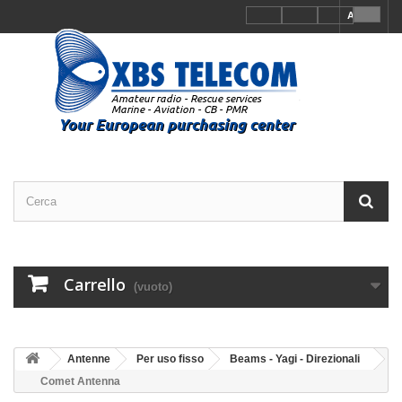
Accedi
Carrello
(vuoto)
Antenne
Per uso fisso
Beams - Yagi - Direzionali
Comet Antenna