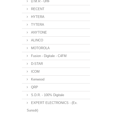
D.M.R - UHF
RECENT
HYTERA
TYTERA
ANYTONE
ALINCO
MOTOROLA
Fusion - Digitale - C4FM
D-STAR
ICOM
Kenwood
QRP
S.D.R. - 100% Digitale
EXPERT ELECTRONICS - (Ex.
Sunsdr)