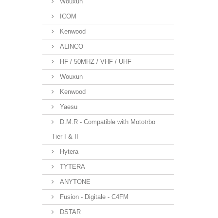
Wouxun
ICOM
Kenwood
ALINCO
HF / 50MHZ / VHF / UHF
Wouxun
Kenwood
Yaesu
D.M.R - Compatible with Mototrbo
Tier I & II
Hytera
TYTERA
ANYTONE
Fusion - Digitale - C4FM
DSTAR