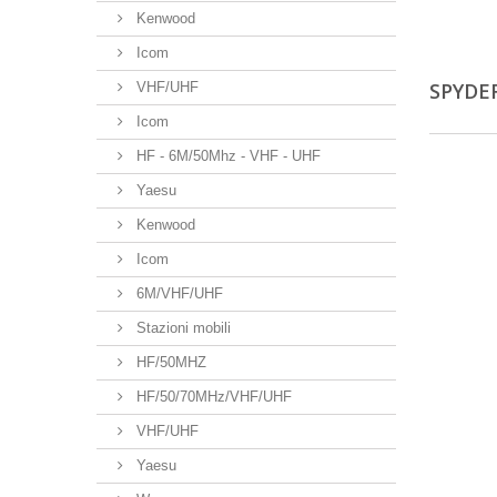
Kenwood
Icom
SPYDE
VHF/UHF
Icom
HF - 6M/50Mhz - VHF - UHF
Yaesu
Kenwood
Icom
6M/VHF/UHF
Stazioni mobili
HF/50MHZ
HF/50/70MHz/VHF/UHF
VHF/UHF
Yaesu