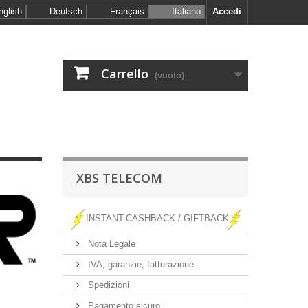
nglish
Deutsch
Français
Italiano
Accedi
Carrello
(vuoto)
XBS TELECOM
INSTANT-CASHBACK / GIFTBACK
Nota Legale
IVA, garanzie, fatturazione
Spedizioni
Pagamento sicuro