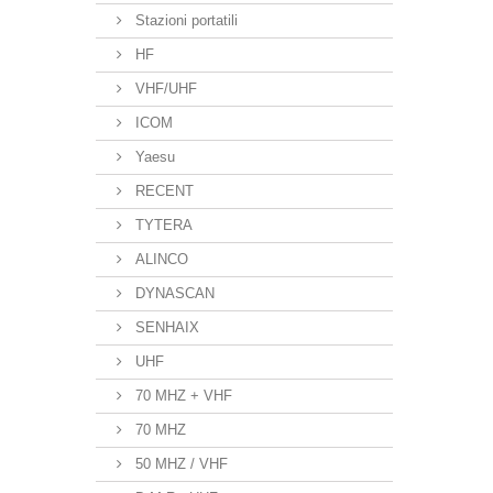
Stazioni portatili
HF
VHF/UHF
ICOM
Yaesu
RECENT
TYTERA
ALINCO
DYNASCAN
SENHAIX
UHF
70 MHZ + VHF
70 MHZ
50 MHZ / VHF