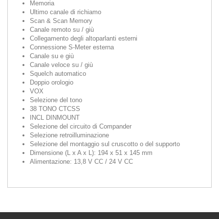
Memoria
Ultimo canale di richiamo
Scan & Scan Memory
Canale remoto su / giù
Collegamento degli altoparlanti esterni
Connessione S-Meter esterna
Canale su e giù
Canale veloce su / giù
Squelch automatico
Doppio orologio
VOX
Selezione del tono
38 TONO CTCSS
INCL DINMOUNT
Selezione del circuito di Compander
Selezione retroilluminazione
Selezione del montaggio sul cruscotto o del supporto
Dimensione (L x A x L): 194 x 51 x 145 mm
Alimentazione: 13,8 V CC / 24 V CC