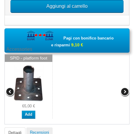
Aggiungi al carrello
Pagi con bonifico bancario
9,10 €
e risparmi
Accessories
SPID - platform foot
65,00 €
Add
Recensioni
Dettagli