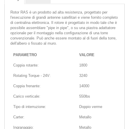
Rotor RAS è un prodotto ad alta resistenza, progettato per
l'esecuzione di grandi antenne satellitari e viene fornito completo
di centralina elettronica. Il rotore è progettato in modo tale che è
possibile assemblare "pipe in pipe", o su una piastra adattatore
opzionale per il montaggio nella configurazione di una torre
convenzionale. Può anche essere montato al di fuori della torre,
dell'albero o fissato al muro.
PARAMETRO
VALORE
Coppia rotante:
1800
Rotating Torque - 24V:
3240
Coppia frenante:
14000
Carico verticale:
550lbs
Tipo di interruzione:
Doppio verme
Carter:
Metallo
Ingranaggio:
Metallo