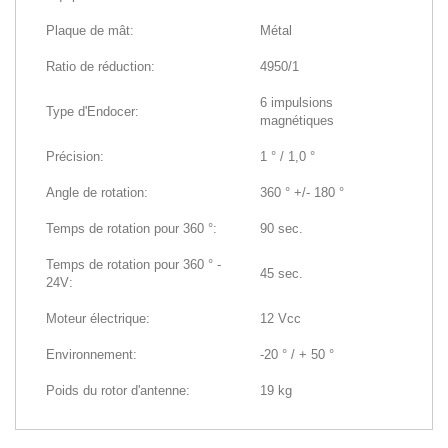
Plaque de mât:
Métal
Ratio de réduction:
4950/1
6 impulsions
Type d'Endocer:
magnétiques
Précision:
1 ° / 1,0 °
Angle de rotation:
360 ° +/- 180 °
Temps de rotation pour 360 °:
90 sec.
Temps de rotation pour 360 ° -
45 sec.
24V:
Moteur électrique:
12 Vcc
Environnement:
-20 ° / + 50 °
Poids du rotor d'antenne:
19 kg