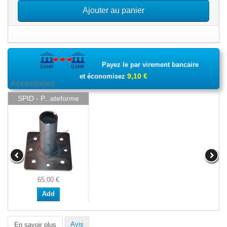
Ajouter au panier
Payez le par virement bancaire
9,10 €
et économisez
Accessories
SPID - P...ateforme
65,00 €
Add
Avis
En savoir plus