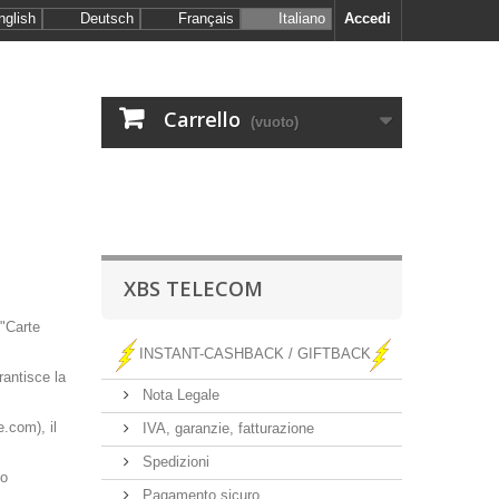
nglish
Deutsch
Français
Italiano
Accedi
Carrello
(vuoto)
XBS TELECOM
 "Carte
INSTANT-CASHBACK / GIFTBACK
antisce la
Nota Legale
e.com), il
IVA, garanzie, fatturazione
Spedizioni
to
Pagamento sicuro