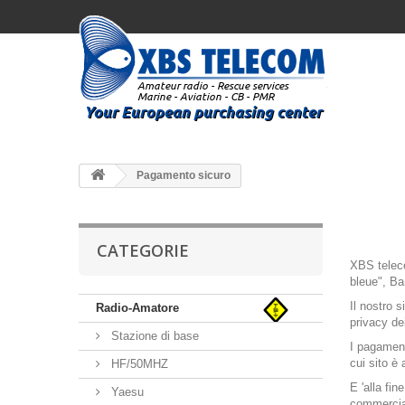
Pagamento sicuro
CATEGORIE
XBS teleco
bleue", Ba
Il nostro 
Radio-Amatore
privacy de
Stazione di base
I pagamenti
cui sito è
HF/50MHZ
E 'alla fin
Yaesu
commercia