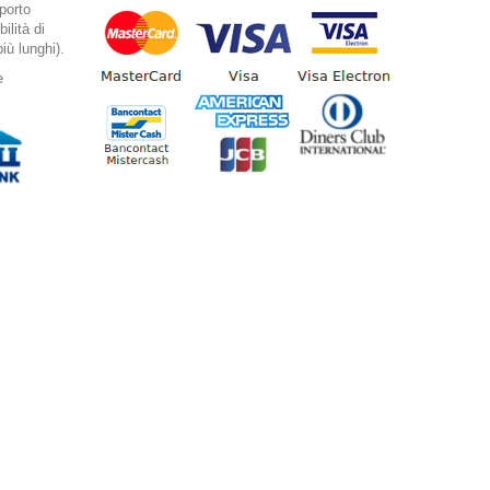
mporto
ilità di
iù lunghi).
e