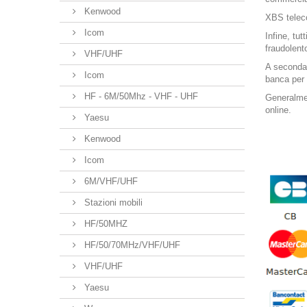
Kenwood
XBS teleco
Icom
Infine, tut
fraudolento
VHF/UHF
A seconda 
Icom
banca per 
HF - 6M/50Mhz - VHF - UHF
Generalmen
online.
Yaesu
Kenwood
Icom
6M/VHF/UHF
Stazioni mobili
HF/50MHZ
HF/50/70MHz/VHF/UHF
VHF/UHF
Yaesu