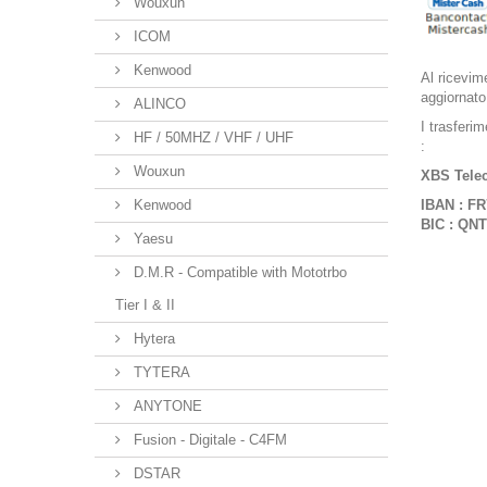
Wouxun
ICOM
Kenwood
Al ricevim
aggiornato
ALINCO
I trasferim
HF / 50MHZ / VHF / UHF
:
Wouxun
XBS Tel
Kenwood
IBAN :
FR
BIC : Q
Yaesu
D.M.R - Compatible with Mototrbo
Tier I & II
Hytera
TYTERA
ANYTONE
Fusion - Digitale - C4FM
DSTAR