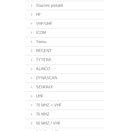
Stazioni portatili
HF
VHF/UHF
ICOM
Yaesu
RECENT
TYTERA
ALINCO
DYNASCAN
SENHAIX
UHF
70 MHZ + VHF
70 MHZ
50 MHZ / VHF