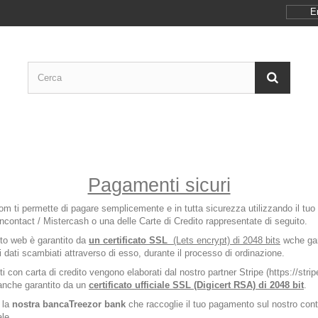
E
Pagamenti sicuri
m ti permette di pagare semplicemente e in tutta sicurezza utilizzando il tuo
ncontact / Mistercash o una delle Carte di Credito rappresentate di seguito.
sito web è garantito da
un certificato SSL
(Lets encrypt) di 2048 bits
wche gar
i dati scambiati attraverso di esso, durante il processo di ordinazione.
 con carta di credito vengono elaborati dal nostro partner Stripe (https://strip
 anche garantito da un
certificato ufficiale SSL (Digicert RSA) di 2048 bit
.
e la
nostra bancaTreezor bank
che raccoglie il tuo pagamento sul nostro con
le.