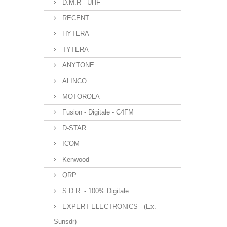
D.M.R - UHF
RECENT
HYTERA
TYTERA
ANYTONE
ALINCO
MOTOROLA
Fusion - Digitale - C4FM
D-STAR
ICOM
Kenwood
QRP
S.D.R. - 100% Digitale
EXPERT ELECTRONICS - (Ex.
Sunsdr)