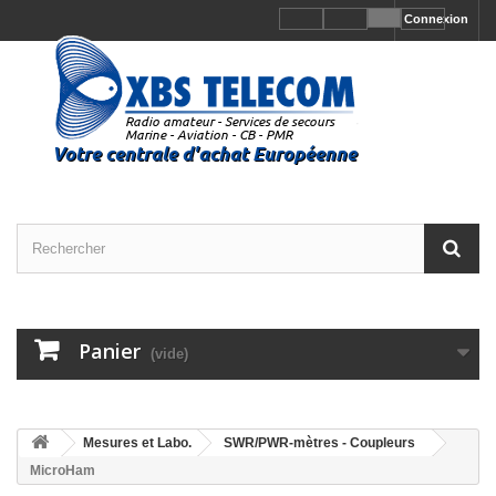
Connexion
Panier
(vide)
Mesures et Labo.
SWR/PWR-mètres - Coupleurs
MicroHam