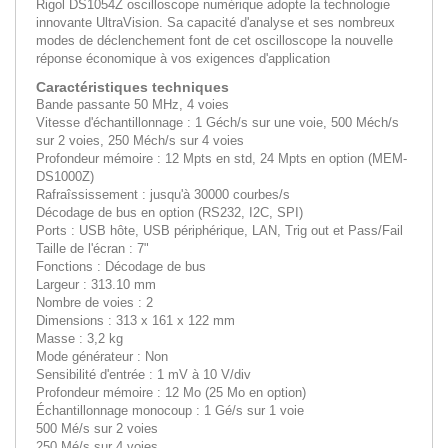
Rigol DS1054Z oscilloscope numérique adopte la technologie
innovante UltraVision. Sa capacité d'analyse et ses nombreux
modes de déclenchement font de cet oscilloscope la nouvelle
réponse économique à vos exigences d'application
Caractéristiques techniques
Bande passante 50 MHz, 4 voies
Vitesse d'échantillonnage : 1 Géch/s sur une voie, 500 Méch/s
sur 2 voies, 250 Méch/s sur 4 voies
Profondeur mémoire : 12 Mpts en std, 24 Mpts en option (MEM-
DS1000Z)
Rafraîssissement : jusqu'à 30000 courbes/s
Décodage de bus en option (RS232, I2C, SPI)
Ports : USB hôte, USB périphérique, LAN, Trig out et Pass/Fail
Taille de l'écran :
7"
Fonctions :
Décodage de bus
Largeur :
313.10 mm
Nombre de voies : 2
Dimensions :
313 x 161 x 122 mm
Masse :
3,2 kg
Mode générateur :
Non
Sensibilité d'entrée :
1 mV à 10 V/div
Profondeur mémoire :
12 Mo (25 Mo en option)
Échantillonnage monocoup :
1 Gé/s sur 1 voie
500 Mé/s sur 2 voies
250 Mé/s sur 4 voies