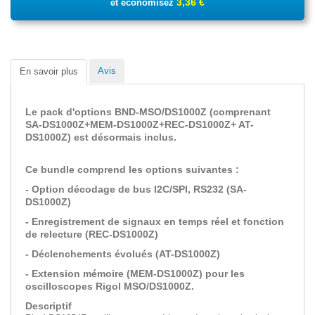
3,36 €
et économisez
Avis
En savoir plus
Le pack d'options
BND-MSO/DS1000Z
(comprenant
SA-DS1000Z+MEM-DS1000Z+REC-DS1000Z+ AT-
DS1000Z) est désormais inclus.
Ce bundle comprend les options suivantes :
- Option décodage de bus I2C/SPI, RS232 (SA-
DS1000Z)
- Enregistrement de signaux en temps réel et fonction
de relecture (REC-DS1000Z)
- Déclenchements évolués (AT-DS1000Z)
- Extension mémoire (MEM-DS1000Z) pour les
oscilloscopes Rigol MSO/DS1000Z.
Descriptif