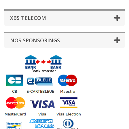
XBS TELECOM
NOS SPONSORINGS