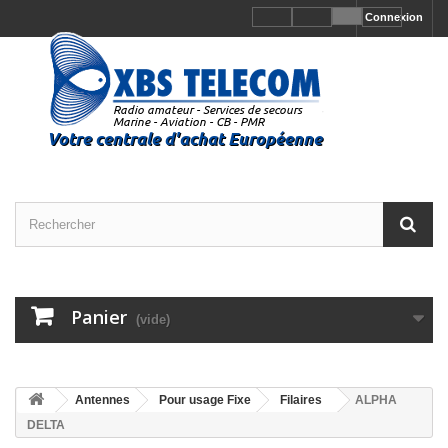
Connexion
Panier
(vide)
Antennes
Pour usage Fixe
Filaires
ALPHA
DELTA