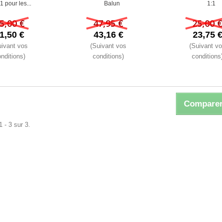
1 pour les...
Balun
1:1
5,00 €
47,95 €
25,00 
1,50 €
43,16 €
23,75 
uivant vos
(Suivant vos
(Suivant v
nditions)
conditions)
conditions
Comparer
 - 3 sur 3.