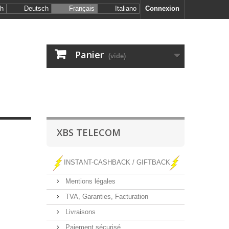
sh
Deutsch
Français
Italiano
Connexion
Panier
(vide)
XBS TELECOM
INSTANT-CASHBACK / GIFTBACK
Mentions légales
TVA, Garanties, Facturation
Livraisons
Paiement sécurisé