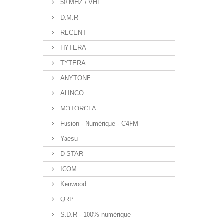
50 MHZ / VHF
D.M.R
RECENT
HYTERA
TYTERA
ANYTONE
ALINCO
MOTOROLA
Fusion - Numérique - C4FM
Yaesu
D-STAR
ICOM
Kenwood
QRP
S.D.R - 100% numérique