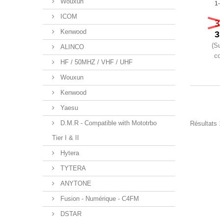
Wouxun
1-
ICOM
3
Kenwood
3
(S
ALINCO
co
HF / 50MHZ / VHF / UHF
Wouxun
Kenwood
Yaesu
D.M.R - Compatible with Mototrbo
Résultats 1
Tier I & II
Hytera
TYTERA
ANYTONE
Fusion - Numérique - C4FM
DSTAR