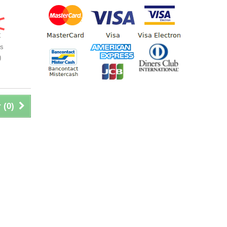
€
€
os
)
 (
0
)