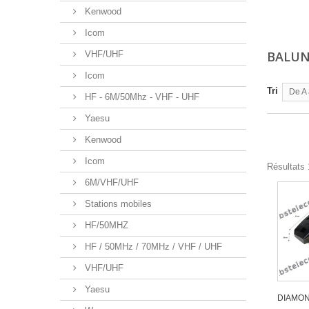
Kenwood
Icom
BALU
VHF/UHF
Icom
Tri
De A 
HF - 6M/50Mhz - VHF - UHF
Yaesu
Kenwood
Icom
Résultats 1
6M/VHF/UHF
Stations mobiles
HF/50MHZ
HF / 50MHz / 70MHz / VHF / UHF
VHF/UHF
Yaesu
DIAMOND