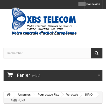
Connexion
Panier
(vide)
Antennes
Pour usage Fixe
Verticale
SIRIO
PMR - UHF