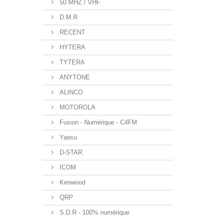
50 MHZ / VHF
D.M.R
RECENT
HYTERA
TYTERA
ANYTONE
ALINCO
MOTOROLA
Fusion - Numérique - C4FM
Yaesu
D-STAR
ICOM
Kenwood
QRP
S.D.R - 100% numérique