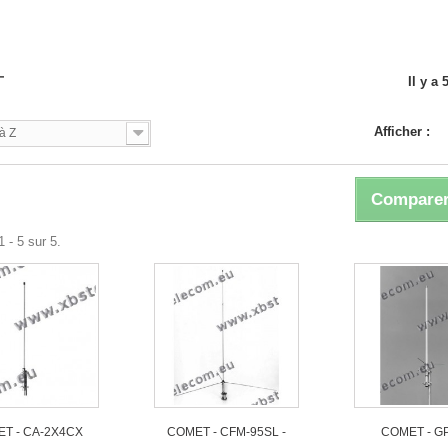
T
Il y a 
Afficher :
à Z
Comparer
 - 5 sur 5.
T - CA-2X4CX
COMET - CFM-95SL -
COMET - G