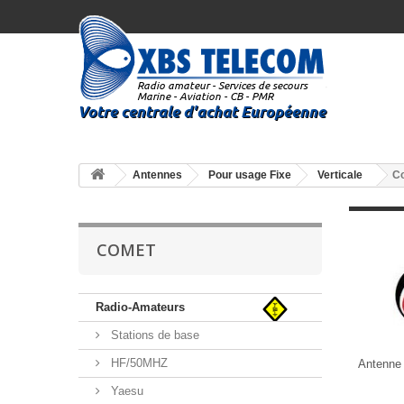
Antennes
Pour usage Fixe
Verticale
C
COMET
Radio-Amateurs
Stations de base
HF/50MHZ
Antenne
Yaesu