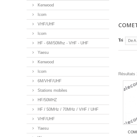
Kenwood
Icom
COME
VHF/UHF
Icom
Tri
De A 
HF - 6M/50Mhz - VHF - UHF
Yaesu
Kenwood
Icom
Résultats 1
6M/VHF/UHF
Stations mobiles
HF/50MHZ
HF / 50MHz / 70MHz / VHF / UHF
VHF/UHF
Yaesu
COME