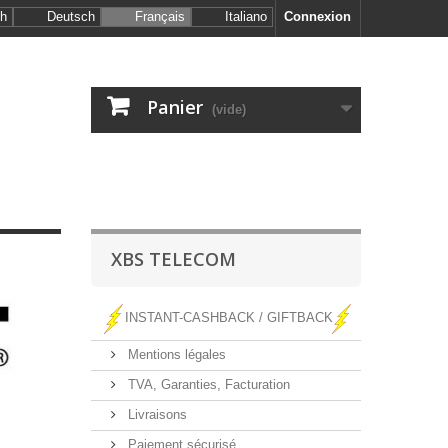
sh
Deutsch
Français
Italiano
Connexion
Panier
(vide)
XBS TELECOM
INSTANT-CASHBACK / GIFTBACK
Mentions légales
TVA, Garanties, Facturation
Livraisons
Paiement sécurisé