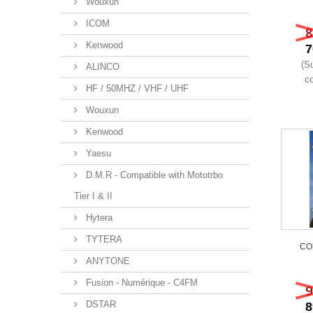
Wouxun
ICOM
8
Kenwood
7
(S
ALINCO
co
HF / 50MHZ / VHF / UHF
Wouxun
Kenwood
Yaesu
D.M.R - Compatible with Mototrbo
Tier I & II
Hytera
TYTERA
CO
ANYTONE
Fusion - Numérique - C4FM
9
DSTAR
8