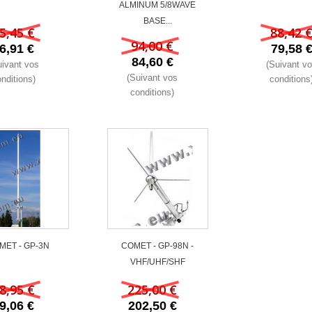
ALMINUM 5/8WAVE
BASE...
5,45 €
88,42 
94,00 €
6,91 €
79,58 
84,60 €
uivant vos
(Suivant v
(Suivant vos
nditions)
conditions
conditions)
MET - GP-3N
COMET - GP-98N -
VHF/UHF/SHF
8,95 €
225,00 €
9,06 €
202,50 €