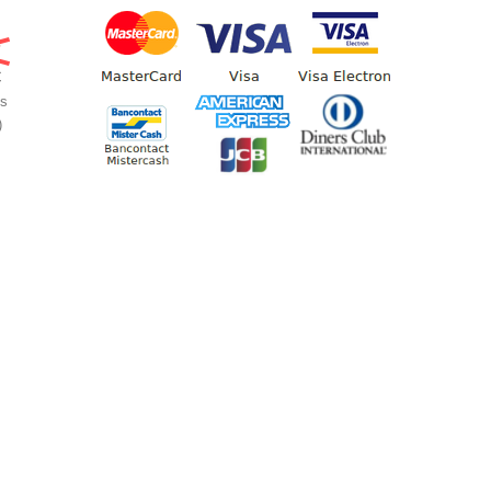
€
€
os
)