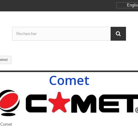
Engli
omet
Comet
 Comet