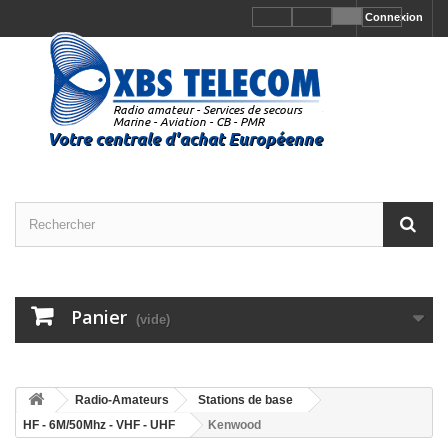
Connexion
Panier
(vide)
Radio-Amateurs
Stations de base
HF - 6M/50Mhz - VHF - UHF
Kenwood