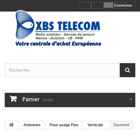
Connexion
Panier
(vide)
Antennes
Pour usage Fixe
Verticale
Diamond