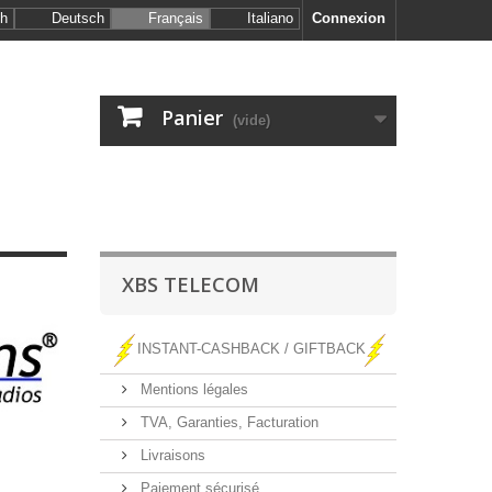
sh
Deutsch
Français
Italiano
Connexion
Panier
(vide)
XBS TELECOM
INSTANT-CASHBACK / GIFTBACK
Mentions légales
TVA, Garanties, Facturation
Livraisons
Paiement sécurisé