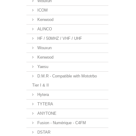
Wouxun
ICOM
Kenwood
ALINCO
HF / 50MHZ / VHF / UHF
Wouxun
Kenwood
Yaesu
D.M.R - Compatible with Mototrbo
Tier I & II
Hytera
TYTERA
ANYTONE
Fusion - Numérique - C4FM
DSTAR