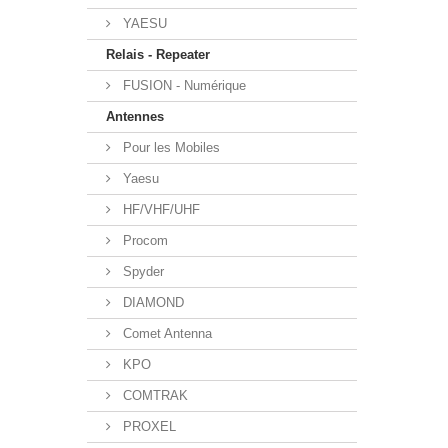
YAESU
Relais - Repeater
FUSION - Numérique
Antennes
Pour les Mobiles
Yaesu
HF/VHF/UHF
Procom
Spyder
DIAMOND
Comet Antenna
KPO
COMTRAK
PROXEL