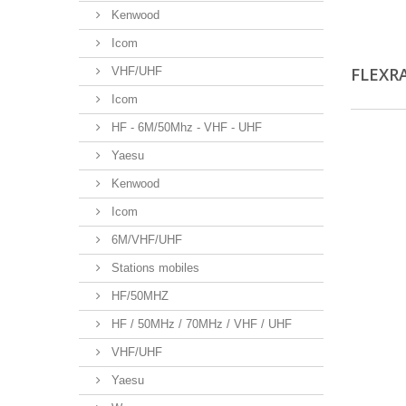
Kenwood
Icom
FLEXR
VHF/UHF
Icom
HF - 6M/50Mhz - VHF - UHF
Yaesu
Kenwood
Icom
6M/VHF/UHF
Stations mobiles
HF/50MHZ
HF / 50MHz / 70MHz / VHF / UHF
VHF/UHF
Yaesu