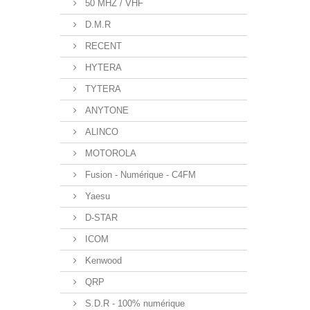
50 MHZ / VHF
D.M.R
RECENT
HYTERA
TYTERA
ANYTONE
ALINCO
MOTOROLA
Fusion - Numérique - C4FM
Yaesu
D-STAR
ICOM
Kenwood
QRP
S.D.R - 100% numérique