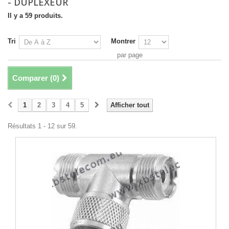
- DUPLEXEUR
Il y a 59 produits.
Tri
Montrer
par page
Comparer (
0
)
1
2
3
4
5
Afficher tout
Résultats 1 - 12 sur 59.