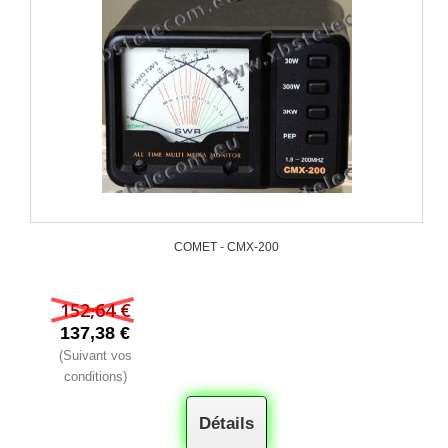
COMET - CMX-200
152,64 €
137,38 €
(Suivant vos
conditions)
Détails