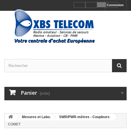
Connexion
Panier
(vide)
Mesures et Labo.
SWR/PWR-mètres - Coupleurs
COMET