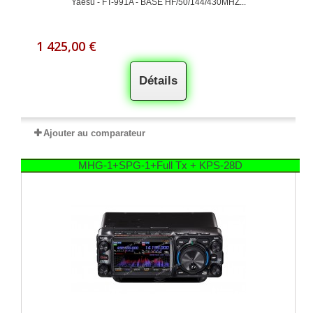
Yaesu - FT-991A - BASE HF/50/144/430MHZ...
1 425,00 €
Détails
Ajouter au comparateur
MHG-1+SPG-1+Full Tx + KPS-28D