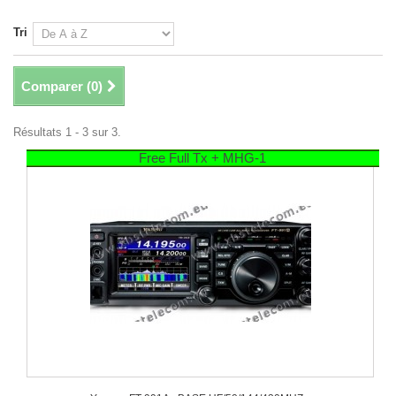
Tri
Comparer (
0
)
Résultats 1 - 3 sur 3.
Free Full Tx + MHG-1