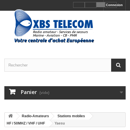
Connexion
Panier
(vide)
Radio-Amateurs
Stations mobiles
HF / 50MHZ / VHF / UHF
Yaesu