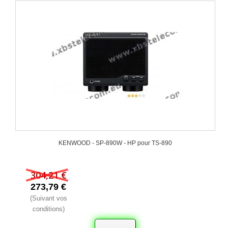
KENWOOD - SP-890W - HP pour TS-890
304,21 €
273,79 €
(Suivant vos
conditions)