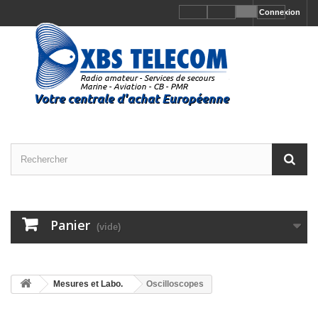
Connexion
Panier
(vide)
Mesures et Labo.
Oscilloscopes