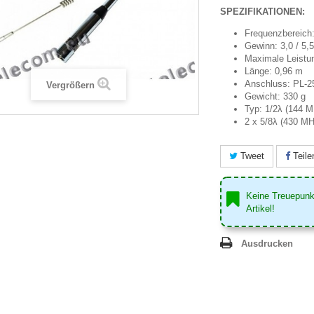
SPEZIFIKATIONEN:
Frequenzbereich
Gewinn: 3,0 / 5,5
Maximale Leistu
Länge: 0,96 m
Anschluss: PL-2
Vergrößern
Gewicht: 330 g
Typ: 1/2λ (144 
2 x 5/8λ (430 MH
Tweet
Teile
Keine Treuepunk
Artikel!
Ausdrucken