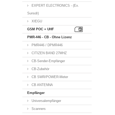
EXPERT ELECTRONICS - (Ex.
Sunsdr)
XIEGU
GSM POC + UHF
PMR-446 - CB - Ohne Lizenz
PMR446 / DPMR446
CITIZEN BAND 27MHZ
CB-Sender-Empfänger
CB-Zubehör
CB SWR/POWER-Meter
CB ANTENNA
Empfänger
Universalempfänger
Scanners