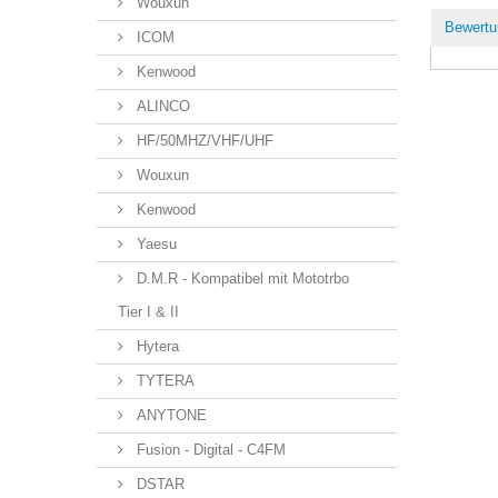
Wouxun
Bewertu
ICOM
Kenwood
ALINCO
HF/50MHZ/VHF/UHF
Wouxun
Kenwood
Yaesu
D.M.R - Kompatibel mit Mototrbo
Tier I & II
Hytera
TYTERA
ANYTONE
Fusion - Digital - C4FM
DSTAR