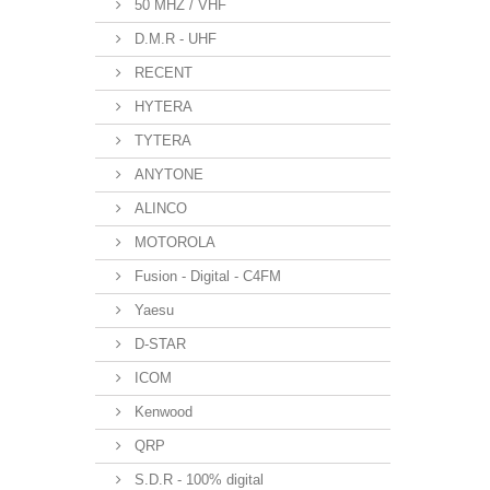
50 MHZ / VHF
D.M.R - UHF
RECENT
HYTERA
TYTERA
ANYTONE
ALINCO
MOTOROLA
Fusion - Digital - C4FM
Yaesu
D-STAR
ICOM
Kenwood
QRP
S.D.R - 100% digital