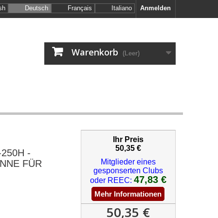
sh
Deutsch
Français
Italiano
Anmelden
Warenkorb
(Leer)
Ihr Preis
50,35 €
250H -
Mitglieder eines
ENNE FÜR
gesponserten Clubs
47,83 €
oder REEC:
Mehr Informationen
50,35 €