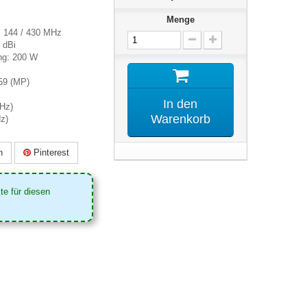
Menge
: 144 / 430 MHz
 dBi
ng: 200 W
59 (MP)
In den
MHz)
Warenkorb
z)
n
Pinterest
te für diesen