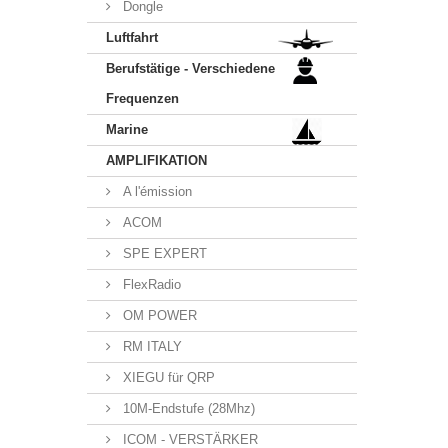
Dongle
Luftfahrt
Berufstätige - Verschiedene
Frequenzen
Marine
AMPLIFIKATION
A l'émission
ACOM
SPE EXPERT
FlexRadio
OM POWER
RM ITALY
XIEGU für QRP
10M-Endstufe (28Mhz)
ICOM - VERSTÄRKER