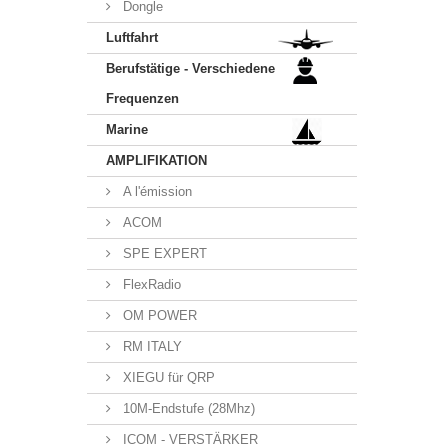
Dongle
Luftfahrt
Berufstätige - Verschiedene
Frequenzen
Marine
AMPLIFIKATION
A l'émission
ACOM
SPE EXPERT
FlexRadio
OM POWER
RM ITALY
XIEGU für QRP
10M-Endstufe (28Mhz)
ICOM - VERSTÄRKER