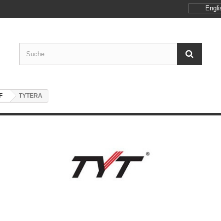
Engli
F
TYTERA