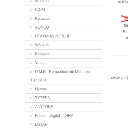
Wouxun
VHF/U
ICOM
1
Kenwood
1
ALINCO
Be
HF/50MHZ/VHF/UHF
a
Wouxun
Kenwood
Yaesu
D.M.R - Kompatibel mit Mototrbo
Zeige 1 - 1
Tier I & II
Hytera
TYTERA
ANYTONE
Fusion - Digital - C4FM
DSTAR