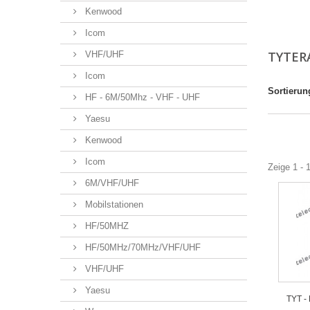
Kenwood
Icom
TYTER
VHF/UHF
Icom
Sortierun
HF - 6M/50Mhz - VHF - UHF
Yaesu
Kenwood
Icom
Zeige 1 - 1
6M/VHF/UHF
Mobilstationen
HF/50MHZ
HF/50MHz/70MHz/VHF/UHF
VHF/UHF
Yaesu
TYT -