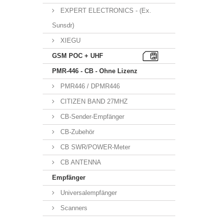
EXPERT ELECTRONICS - (Ex.
Sunsdr)
XIEGU
GSM POC + UHF
PMR-446 - CB - Ohne Lizenz
PMR446 / DPMR446
CITIZEN BAND 27MHZ
CB-Sender-Empfänger
CB-Zubehör
CB SWR/POWER-Meter
CB ANTENNA
Empfänger
Universalempfänger
Scanners