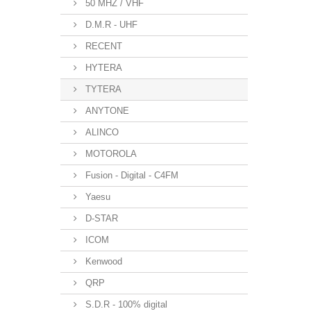
50 MHZ / VHF
D.M.R - UHF
RECENT
HYTERA
TYTERA
ANYTONE
ALINCO
MOTOROLA
Fusion - Digital - C4FM
Yaesu
D-STAR
ICOM
Kenwood
QRP
S.D.R - 100% digital