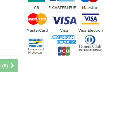
 (
0
)