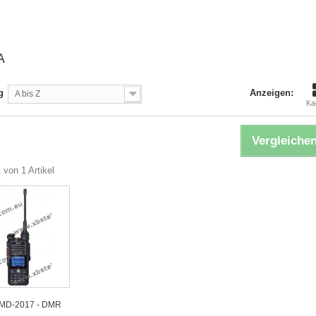
A
g
Anzeigen:
A bis Z
Ka
Vergleichen
 von 1 Artikel
 MD-2017 - DMR