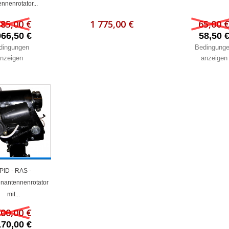
nnenrotator...
185,00 €
1 775,00 €
65,00 
066,50 €
58,50 
dingungen
Bedingung
nzeigen
anzeigen
PID - RAS -
tenantennenrotator
mit...
300,00 €
170,00 €