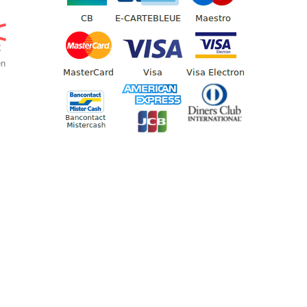
€
€
en