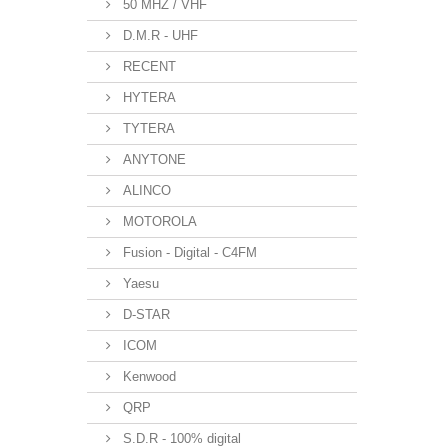
50 MHZ / VHF
D.M.R - UHF
RECENT
HYTERA
TYTERA
ANYTONE
ALINCO
MOTOROLA
Fusion - Digital - C4FM
Yaesu
D-STAR
ICOM
Kenwood
QRP
S.D.R - 100% digital