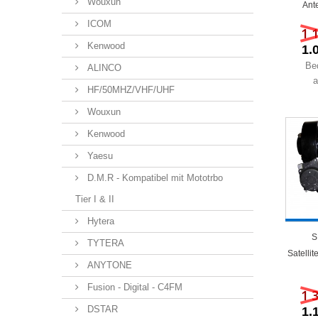
Wouxun
Ante
ICOM
1 
Kenwood
1.
Be
ALINCO
a
HF/50MHZ/VHF/UHF
Wouxun
Kenwood
Yaesu
D.M.R - Kompatibel mit Mototrbo
Tier I & II
Hytera
S
TYTERA
Satelli
ANYTONE
Fusion - Digital - C4FM
1 
DSTAR
1.