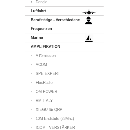
Dongle
Luftfahrt
Berufstätige - Verschiedene
Frequenzen
Marine
AMPLIFIKATION
A l'émission
ACOM
SPE EXPERT
FlexRadio
OM POWER
RM ITALY
XIEGU für QRP
10M-Endstufe (28Mhz)
ICOM - VERSTÄRKER