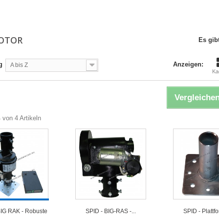
ROTOR
Es gibt
g
Anzeigen:
A bis Z
Ka
Vergleichen
4 von 4 Artikeln
BIG RAK - Robuste
SPID - BIG-RAS -...
SPID - Plattf