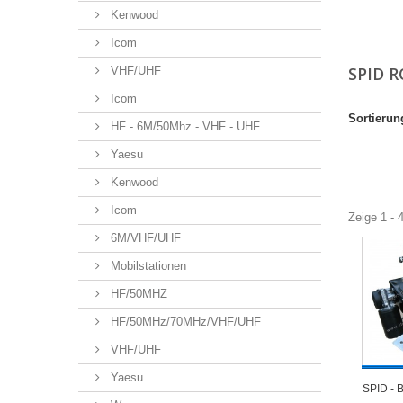
Kenwood
Icom
SPID 
VHF/UHF
Icom
Sortierun
HF - 6M/50Mhz - VHF - UHF
Yaesu
Kenwood
Icom
Zeige 1 - 
6M/VHF/UHF
Mobilstationen
HF/50MHZ
HF/50MHz/70MHz/VHF/UHF
VHF/UHF
Yaesu
SPID - 