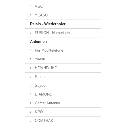
VGC
YEASU
Relais - Wiederholer
FUSION - Numerisch
Antennen
Für Mobiltelefone
Yaesu
HF/VHF/UHF
Procom
Spyder
DIAMOND
Comet Antenna
KPO
COMTRAK