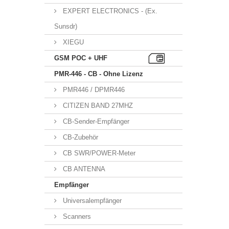
EXPERT ELECTRONICS - (Ex.
Sunsdr)
XIEGU
GSM POC + UHF
PMR-446 - CB - Ohne Lizenz
PMR446 / DPMR446
CITIZEN BAND 27MHZ
CB-Sender-Empfänger
CB-Zubehör
CB SWR/POWER-Meter
CB ANTENNA
Empfänger
Universalempfänger
Scanners