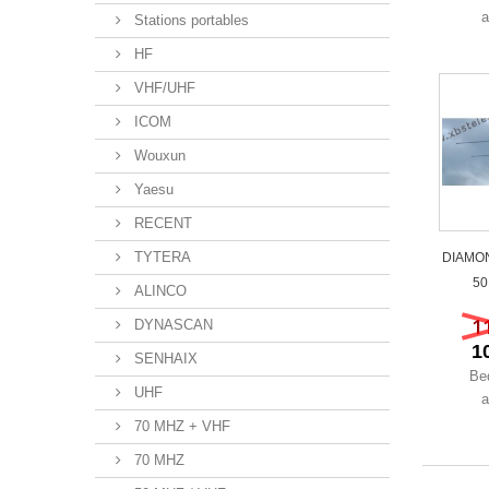
a
Stations portables
HF
VHF/UHF
ICOM
Wouxun
Yaesu
RECENT
TYTERA
DIAMON
50
ALINCO
1
DYNASCAN
1
SENHAIX
Be
UHF
a
70 MHZ + VHF
70 MHZ