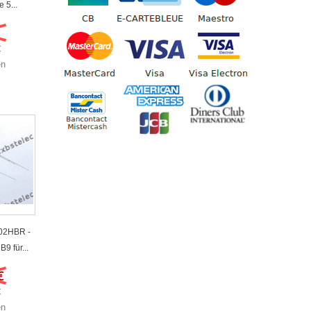
 5...
€
€
en
02HBR -
9 für...
€
€
en