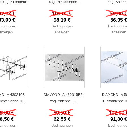
 Yagi 7 Elemente
Yagi-Richtantenne...
Yagi-Antenne
47,78 €
109,00 €
59,00 
33,00 €
98,10 €
56,05 
dingungen
Bedingungen
Bedingung
nzeigen
anzeigen
anzeigen
D - A-430S10R -
DIAMOND - A-430S15R2 -
DIAMOND - A-5
ichtantenne 10...
Yagi-Antenne 15...
Richtantenne HB
5,00 €
69,50 €
102,00 
8,50 €
62,55 €
91,80 
dingungen
Bedingungen
Bedingung