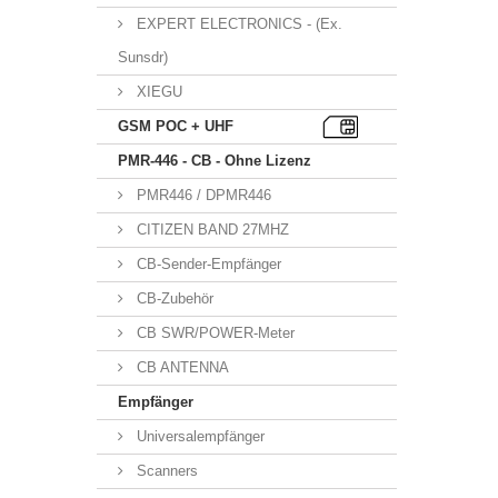
EXPERT ELECTRONICS - (Ex.
Sunsdr)
XIEGU
GSM POC + UHF
PMR-446 - CB - Ohne Lizenz
PMR446 / DPMR446
CITIZEN BAND 27MHZ
CB-Sender-Empfänger
CB-Zubehör
CB SWR/POWER-Meter
CB ANTENNA
Empfänger
Universalempfänger
Scanners