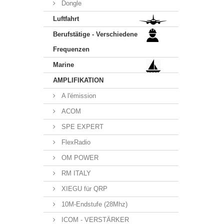
Dongle
Luftfahrt
Berufstätige - Verschiedene
Frequenzen
Marine
AMPLIFIKATION
A l'émission
ACOM
SPE EXPERT
FlexRadio
OM POWER
RM ITALY
XIEGU für QRP
10M-Endstufe (28Mhz)
ICOM - VERSTÄRKER