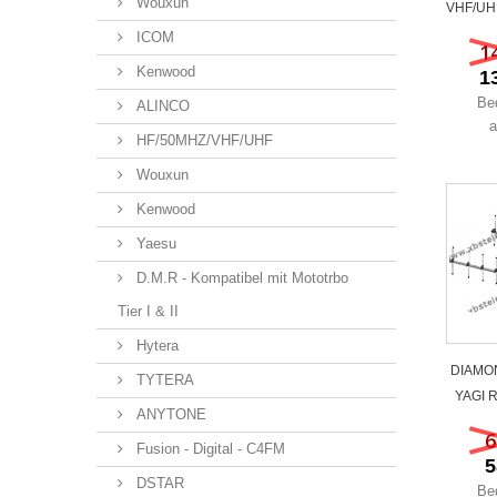
Wouxun
VHF/UHF
ICOM
1
Kenwood
1
Be
ALINCO
a
HF/50MHZ/VHF/UHF
Wouxun
Kenwood
Yaesu
D.M.R - Kompatibel mit Mototrbo
Tier I & II
Hytera
DIAMON
TYTERA
YAGI R
ANYTONE
6
Fusion - Digital - C4FM
5
DSTAR
Be