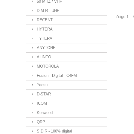
50 MHZ / VHF
D.M.R - UHF
Zeige 1 - 
RECENT
HYTERA
TYTERA
ANYTONE
ALINCO
MOTOROLA
Fusion - Digital - C4FM
Yaesu
D-STAR
ICOM
Kenwood
QRP
S.D.R - 100% digital