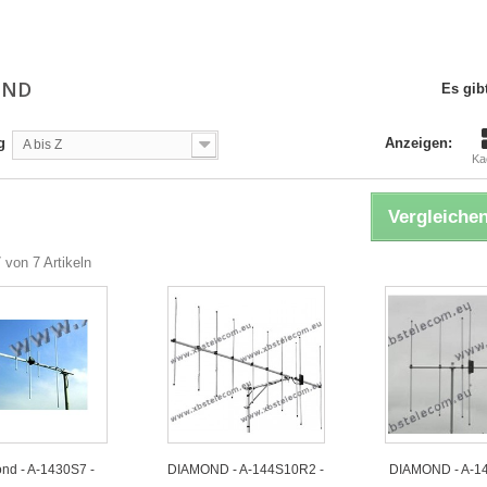
OND
Es gibt
g
Anzeigen:
A bis Z
Ka
Vergleichen
7 von 7 Artikeln
nd - A-1430S7 -
DIAMOND - A-144S10R2 -
DIAMOND - A-1