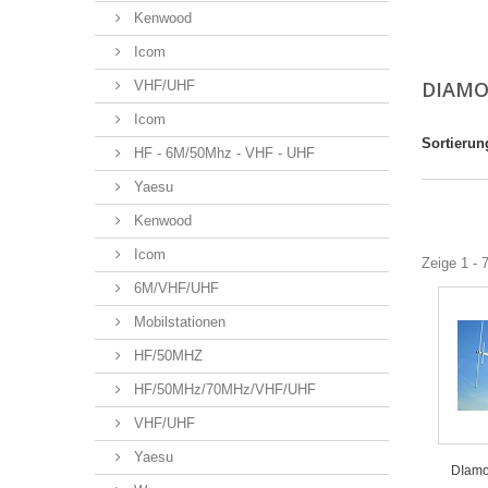
Kenwood
Icom
DIAM
VHF/UHF
Icom
Sortierun
HF - 6M/50Mhz - VHF - UHF
Yaesu
Kenwood
Icom
Zeige 1 - 
6M/VHF/UHF
Mobilstationen
HF/50MHZ
HF/50MHz/70MHz/VHF/UHF
VHF/UHF
Yaesu
DIamo