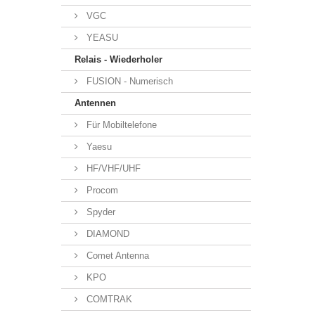
VGC
YEASU
Relais - Wiederholer
FUSION - Numerisch
Antennen
Für Mobiltelefone
Yaesu
HF/VHF/UHF
Procom
Spyder
DIAMOND
Comet Antenna
KPO
COMTRAK