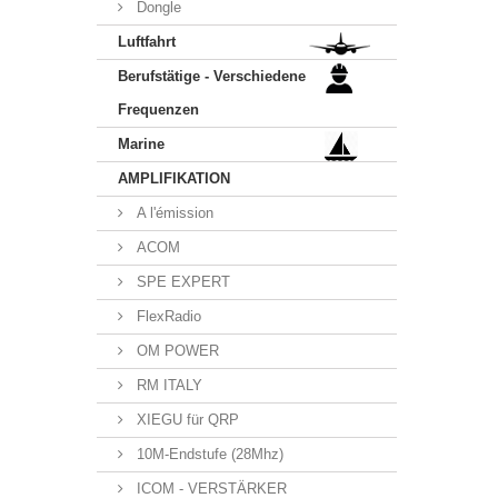
Dongle
Luftfahrt
Berufstätige - Verschiedene
Frequenzen
Marine
AMPLIFIKATION
A l'émission
ACOM
SPE EXPERT
FlexRadio
OM POWER
RM ITALY
XIEGU für QRP
10M-Endstufe (28Mhz)
ICOM - VERSTÄRKER