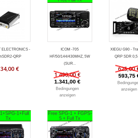
 ELECTRONICS -
ICOM -705
XIEGU G90 - Tra
nSDR2-QRP
HF/50/144/430MHZ, 5W
QRP SDR 0,5 -
(SUR...
334,00 €
625,00 
1 490,00 €
593,75 
1.341,00 €
Bedingung
Bedingungen
anzeigen
anzeigen
1+SPG-1+Full
Free SPG-1 + FGPS-
Tx
5 + Full Tx