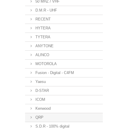
50 MHZ / VHF
D.M.R - UHF
RECENT
HYTERA
TYTERA
ANYTONE
ALINCO
MOTOROLA
Fusion - Digital - C4FM
Yaesu
D-STAR
ICOM
Kenwood
QRP
S.D.R - 100% digital