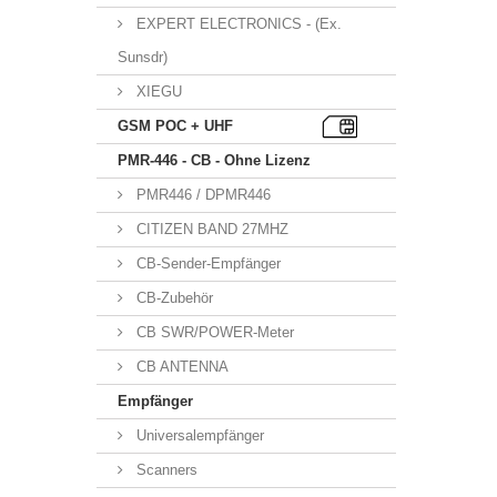
EXPERT ELECTRONICS - (Ex.
Sunsdr)
XIEGU
GSM POC + UHF
PMR-446 - CB - Ohne Lizenz
PMR446 / DPMR446
CITIZEN BAND 27MHZ
CB-Sender-Empfänger
CB-Zubehör
CB SWR/POWER-Meter
CB ANTENNA
Empfänger
Universalempfänger
Scanners