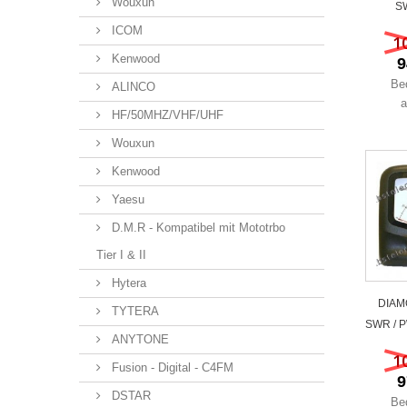
Wouxun
SW
ICOM
1
Kenwood
9
Be
ALINCO
a
HF/50MHZ/VHF/UHF
Wouxun
Kenwood
Yaesu
D.M.R - Kompatibel mit Mototrbo
Tier I & II
Hytera
DIAM
TYTERA
SWR / PW
ANYTONE
1
Fusion - Digital - C4FM
9
DSTAR
Be