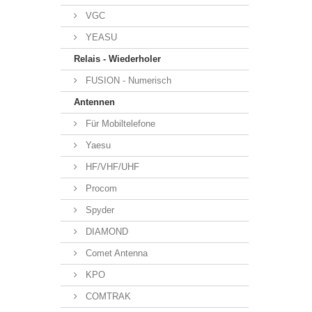
VGC
YEASU
Relais - Wiederholer
FUSION - Numerisch
Antennen
Für Mobiltelefone
Yaesu
HF/VHF/UHF
Procom
Spyder
DIAMOND
Comet Antenna
KPO
COMTRAK