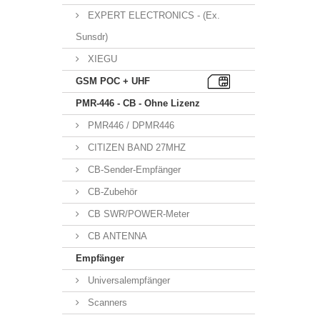
EXPERT ELECTRONICS - (Ex.
Sunsdr)
XIEGU
GSM POC + UHF
PMR-446 - CB - Ohne Lizenz
PMR446 / DPMR446
CITIZEN BAND 27MHZ
CB-Sender-Empfänger
CB-Zubehör
CB SWR/POWER-Meter
CB ANTENNA
Empfänger
Universalempfänger
Scanners