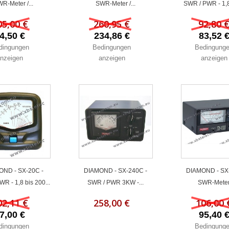
R-Meter /...
SWR-Meter /...
SWR / PWR - 1,8
05,00 €
260,95 €
92,80 
4,50 €
234,86 €
83,52 
dingungen
Bedingungen
Bedingung
nzeigen
anzeigen
anzeigen
OND - SX-20C -
DIAMOND - SX-240C -
DIAMOND - SX
R - 1,8 bis 200...
SWR / PWR 3KW -...
SWR-Meter 
02,11 €
258,00 €
106,00 
7,00 €
95,40 
dingungen
Bedingung