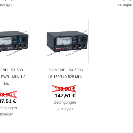
nzeigen
anzeigen
OND - SX-600 -
DIAMOND - SX-600N -
 PWR - MHz 1,8
1,8-160/140-525 MHz -...
bis...
163,90 €
63,90 €
147,51 €
47,51 €
Bedingungen
dingungen
anzeigen
nzeigen