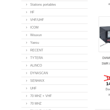
a
Stations portables
HF
VHF/UHF
ICOM
Wouxun
Yaesu
RECENT
TYTERA
DIAM
SWR /
ALINCO
DYNASCAN
1
SENHAIX
1
UHF
Be
a
70 MHZ + VHF
70 MHZ