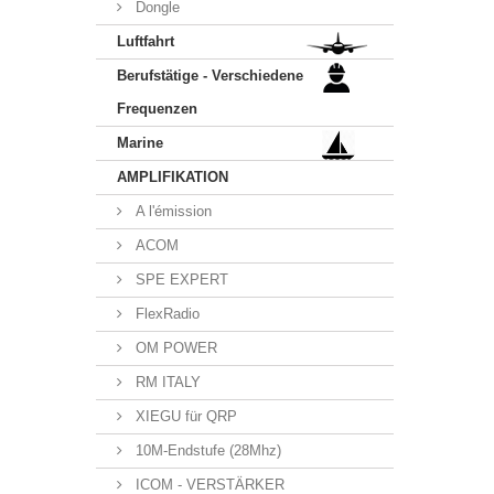
Dongle
Luftfahrt
Berufstätige - Verschiedene
Frequenzen
Marine
AMPLIFIKATION
A l'émission
ACOM
SPE EXPERT
FlexRadio
OM POWER
RM ITALY
XIEGU für QRP
10M-Endstufe (28Mhz)
ICOM - VERSTÄRKER