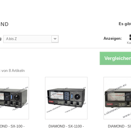
OND
Es gibt
g
Anzeigen:
A bis Z
Ka
Vergleichen
8 von 8 Artikeln
OND - SX-100 -
DIAMOND - SX-1100 -
DIAMOND - SX