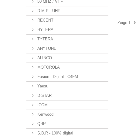
50 MHZ / VHF
D.M.R - UHF
RECENT
Zeige 1 - 
HYTERA
TYTERA
ANYTONE
ALINCO
MOTOROLA
Fusion - Digital - C4FM
Yaesu
D-STAR
ICOM
Kenwood
QRP
S.D.R - 100% digital