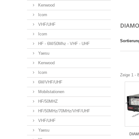
Kenwood
Icom
DIAM
VHF/UHF
Icom
Sortierun
HF - 6M/50Mhz - VHF - UHF
Yaesu
Kenwood
Icom
Zeige 1 - 
6M/VHF/UHF
Mobilstationen
HF/50MHZ
HF/50MHz/70MHz/VHF/UHF
VHF/UHF
Yaesu
DIAM