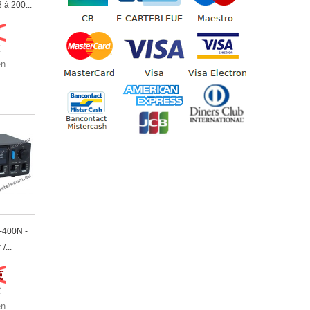
 à 200...
€
€
en
-400N -
/...
€
€
en