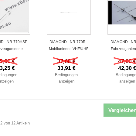
D - NR-770HSP -
DIAMOND - NR-770R -
DIAMOND - NR
rzeugantenne
Mobilantenne VHF/UHF
Fahrzeugantenn
5,00 €
37,68 €
47,00 
3,25 €
33,91 €
42,30 
dingungen
Bedingungen
Bedingung
nzeigen
anzeigen
anzeigen
Vergleichen
12 von 12 Artikeln