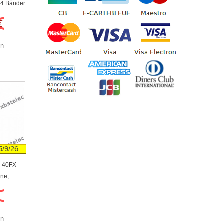
 4 Bänder
€
€
en
15/9/26
-40FX -
ne,...
€
€
en