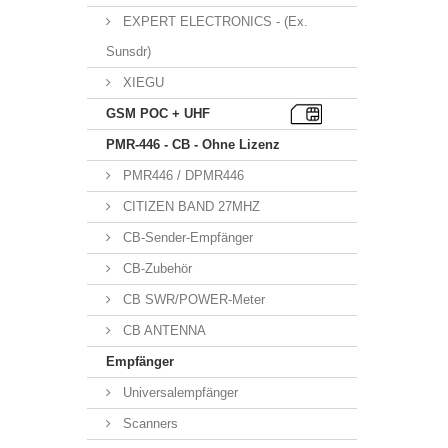
EXPERT ELECTRONICS - (Ex.
Sunsdr)
XIEGU
GSM POC + UHF
PMR-446 - CB - Ohne Lizenz
PMR446 / DPMR446
CITIZEN BAND 27MHZ
CB-Sender-Empfänger
CB-Zubehör
CB SWR/POWER-Meter
CB ANTENNA
Empfänger
Universalempfänger
Scanners