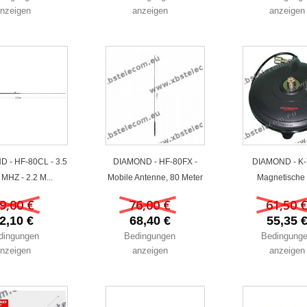
nzeigen
anzeigen
anzeigen
 - HF-80CL - 3.5
DIAMOND - HF-80FX -
DIAMOND - K-
8 MHZ - 2.2 M...
Mobile Antenne, 80 Meter
Magnetische 
9,00 €
76,00 €
61,50 
2,10 €
68,40 €
55,35 
dingungen
Bedingungen
Bedingung
nzeigen
anzeigen
anzeigen