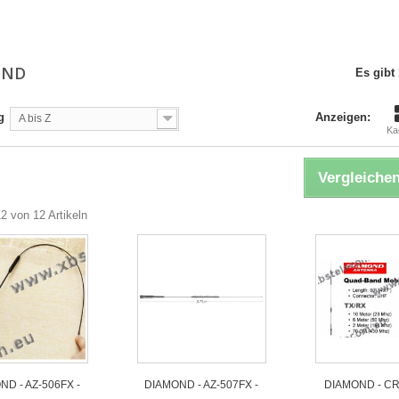
OND
Es gibt 
g
Anzeigen:
A bis Z
Ka
Vergleichen
12 von 12 Artikeln
ND - AZ-506FX -
DIAMOND - AZ-507FX -
DIAMOND - CR