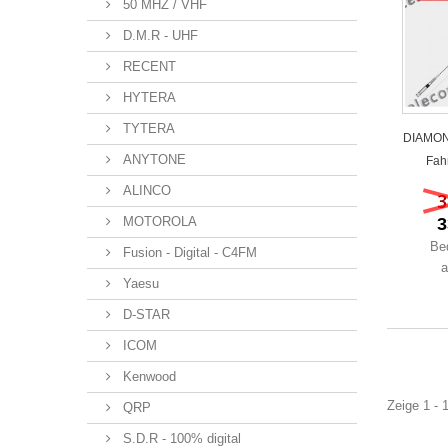
50 MHZ / VHF
D.M.R - UHF
RECENT
HYTERA
TYTERA
DIAMON
ANYTONE
Fah
ALINCO
3
3
MOTOROLA
Be
Fusion - Digital - C4FM
a
Yaesu
D-STAR
ICOM
Kenwood
Zeige 1 - 
QRP
S.D.R - 100% digital