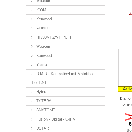
Wouxun
ICOM
4
Kenwood
ALINCO
HF/50MHZ/VHF/UHF
Wouxun
Kenwood
Yaesu
D.M.R - Kompatibel mit Mototrbo
Tier I & II
Arriv
Hytera
Diamon
TYTERA
MHz M
ANYTONE
7
Fusion - Digital - C4FM
6
DSTAR
Be