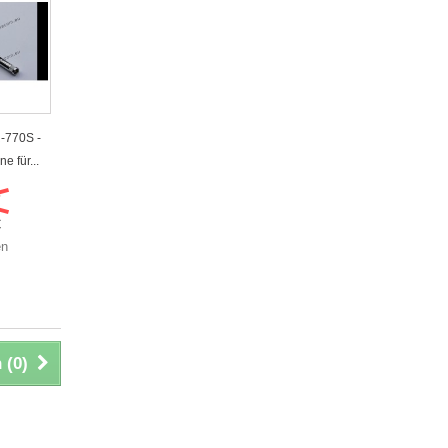
-770S -
e für...
€
€
en
 (
0
)