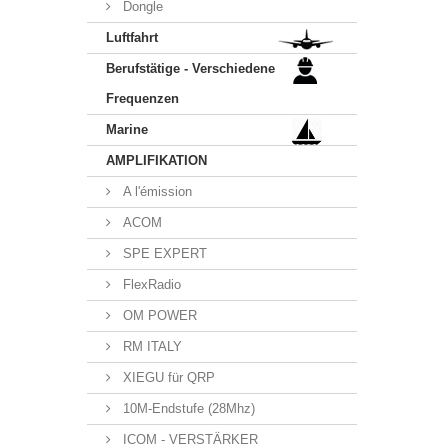
Dongle
Luftfahrt
Berufstätige - Verschiedene
Frequenzen
Marine
AMPLIFIKATION
A l'émission
ACOM
SPE EXPERT
FlexRadio
OM POWER
RM ITALY
XIEGU für QRP
10M-Endstufe (28Mhz)
ICOM - VERSTÄRKER