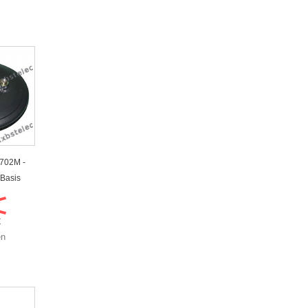
702M -
Basis
€
€
en