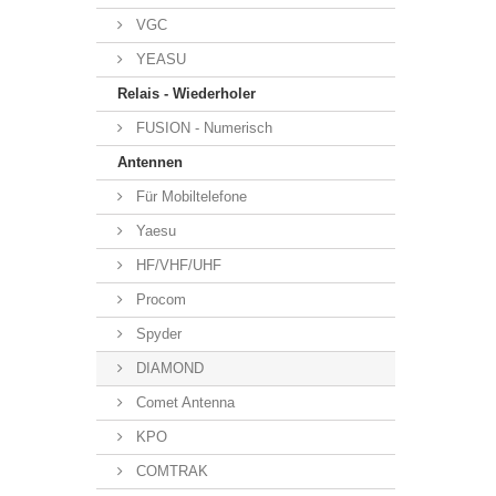
VGC
YEASU
Relais - Wiederholer
FUSION - Numerisch
Antennen
Für Mobiltelefone
Yaesu
HF/VHF/UHF
Procom
Spyder
DIAMOND
Comet Antenna
KPO
COMTRAK