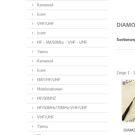
Kenwood
Icom
DIAM
VHF/UHF
Icom
Sortierun
HF - 6M/50Mhz - VHF - UHF
Yaesu
Kenwood
Icom
Zeige 1 - 
6M/VHF/UHF
Mobilstationen
HF/50MHZ
HF/50MHz/70MHz/VHF/UHF
VHF/UHF
Yaesu
DIAMO