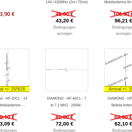
144 / 430MHz (2m / 70cm)
Mobilantenne für
3,90 €
48,00 €
106,90 
43,20 €
96,21 
Bedingungen
Bedingung
anzeigen
anzeigen
al +/- 15/9/26
Arrival +/- 
d - HF-20CL - 14
DIAMOND - HF-40CL - 7
DIAMOND - HF
obilantenne -...
to 7.2 MHZ - 200W...
Mobile Anten
0,10 €
80,00 €
69,00 
3,09 €
72,00 €
62,10 
dingungen
Bedingungen
Bedingung