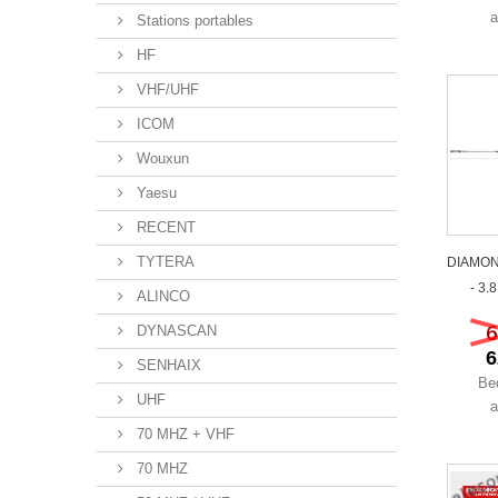
a
Stations portables
HF
VHF/UHF
ICOM
Wouxun
Yaesu
RECENT
TYTERA
DIAMOND
- 3.
ALINCO
6
DYNASCAN
6
SENHAIX
Be
UHF
a
70 MHZ + VHF
70 MHZ