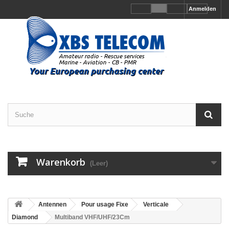
Anmelden
Warenkorb
(Leer)
Antennen
Pour usage Fixe
Verticale
Diamond
Multiband VHF/UHF/23Cm