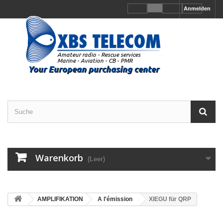
Anmelden
Warenkorb
(Leer)
AMPLIFIKATION
A l'émission
XIEGU für QRP