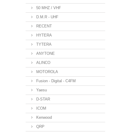
50 MHZ / VHF
D.M.R - UHF
RECENT
HYTERA
TYTERA
ANYTONE
ALINCO
MOTOROLA
Fusion - Digital - C4FM
Yaesu
D-STAR
ICOM
Kenwood
QRP