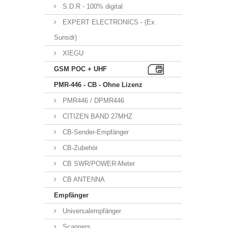
S.D.R - 100% digital
EXPERT ELECTRONICS - (Ex.
Sunsdr)
XIEGU
GSM POC + UHF
PMR-446 - CB - Ohne Lizenz
PMR446 / DPMR446
CITIZEN BAND 27MHZ
CB-Sender-Empfänger
CB-Zubehör
CB SWR/POWER-Meter
CB ANTENNA
Empfänger
Universalempfänger
Scanners