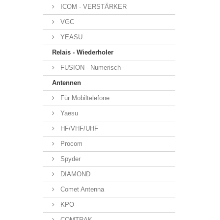
ICOM - VERSTÄRKER
VGC
YEASU
Relais - Wiederholer
FUSION - Numerisch
Antennen
Für Mobiltelefone
Yaesu
HF/VHF/UHF
Procom
Spyder
DIAMOND
Comet Antenna
KPO
COMTRAK