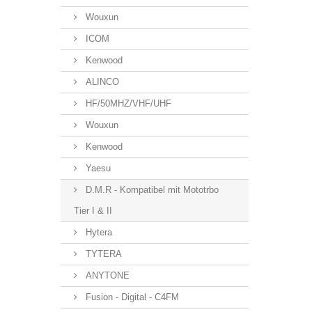
Wouxun
ICOM
Kenwood
ALINCO
HF/50MHZ/VHF/UHF
Wouxun
Kenwood
Yaesu
D.M.R - Kompatibel mit Mototrbo
Tier I & II
Hytera
TYTERA
ANYTONE
Fusion - Digital - C4FM