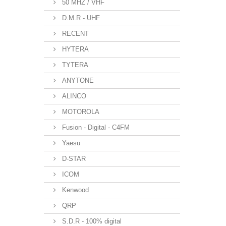
50 MHZ / VHF
D.M.R - UHF
RECENT
HYTERA
TYTERA
ANYTONE
ALINCO
MOTOROLA
Fusion - Digital - C4FM
Yaesu
D-STAR
ICOM
Kenwood
QRP
S.D.R - 100% digital