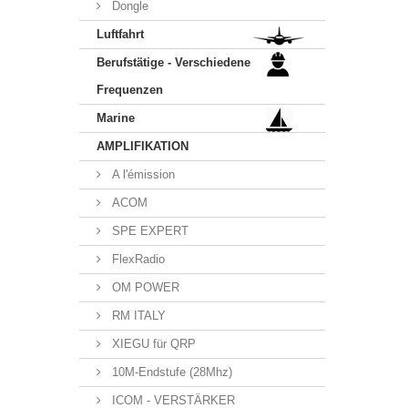
Dongle
Luftfahrt
Berufstätige - Verschiedene
Frequenzen
Marine
AMPLIFIKATION
A l'émission
ACOM
SPE EXPERT
FlexRadio
OM POWER
RM ITALY
XIEGU für QRP
10M-Endstufe (28Mhz)
ICOM - VERSTÄRKER