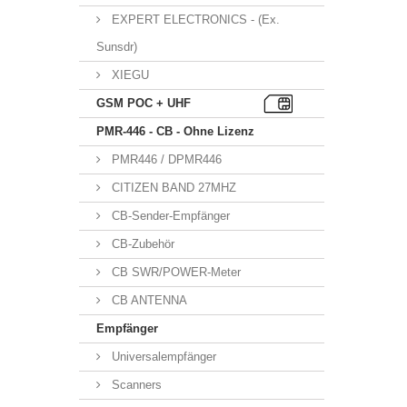
EXPERT ELECTRONICS - (Ex.
Sunsdr)
XIEGU
GSM POC + UHF
PMR-446 - CB - Ohne Lizenz
PMR446 / DPMR446
CITIZEN BAND 27MHZ
CB-Sender-Empfänger
CB-Zubehör
CB SWR/POWER-Meter
CB ANTENNA
Empfänger
Universalempfänger
Scanners