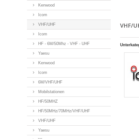
Kenwood
Icom
VHF/U
VHF/UHF
Icom
HF - 6M/50Mhz - VHF - UHF
Unterkate
Yaesu
Kenwood
Icom
6M/VHF/UHF
Mobilstationen
HF/50MHZ
HF/50MHz/70MHz/VHF/UHF
VHF/UHF
Yaesu