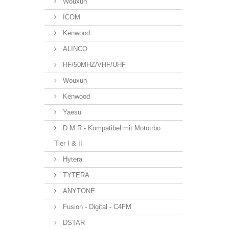
Wouxun
ICOM
Kenwood
ALINCO
HF/50MHZ/VHF/UHF
Wouxun
Kenwood
Yaesu
D.M.R - Kompatibel mit Mototrbo
Tier I & II
Hytera
TYTERA
ANYTONE
Fusion - Digital - C4FM
DSTAR