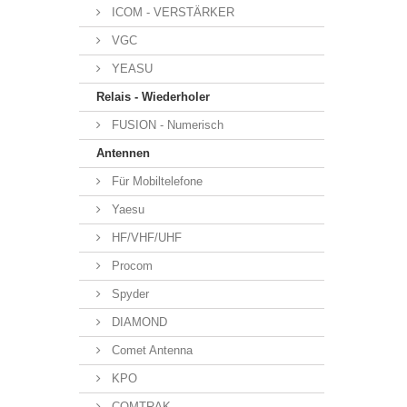
ICOM - VERSTÄRKER
VGC
YEASU
Relais - Wiederholer
FUSION - Numerisch
Antennen
Für Mobiltelefone
Yaesu
HF/VHF/UHF
Procom
Spyder
DIAMOND
Comet Antenna
KPO
COMTRAK