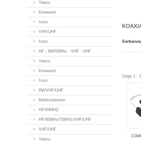
Yaesu
Kenwood
Icom
KOAXI
VHF/UHF
Icom
Sortierun
HF - 6M/50Mhz - VHF - UHF
Yaesu
Kenwood
Zeige 1 - 
Icom
6M/VHF/UHF
Mobilstationen
HF/50MHZ
HF/50MHz/70MHz/VHF/UHF
VHF/UHF
COME
Yaesu