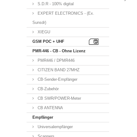
S.D.R - 100% digital
EXPERT ELECTRONICS - (Ex.
Sunsdr)
XIEGU
GSM POC + UHF
PMR-446 - CB - Ohne Lizenz
PMR446 / DPMR446
CITIZEN BAND 27MHZ
CB-Sender-Empfänger
CB-Zubehör
CB SWR/POWER-Meter
CB ANTENNA
Empfänger
Universalempfänger
Scanners