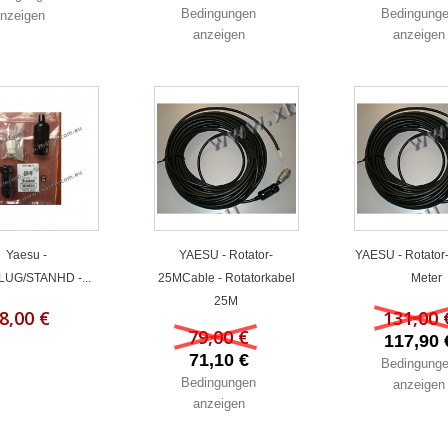
Bedingungen
Bedingung
nzeigen
anzeigen
anzeigen
Yaesu -
YAESU - Rotator-
YAESU - Rotator
LUG/STANHD -...
25MCable - Rotatorkabel
Meter
25M
8,00 €
131,00 
79,00 €
117,90 
71,10 €
Bedingung
Bedingungen
anzeigen
anzeigen