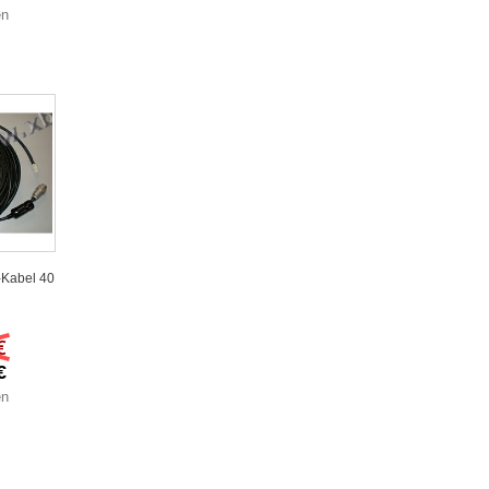
en
-Kabel 40
€
€
en