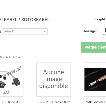
ALKABEL / ROTORKABEL
Es gibt 
g
Anzeigen:
A bis Z
Ka
Vergleichen
10 von 10 Artikeln
T - CTC-50M -
K-PO - PL-PL cable 50 cm
M&P - Airborne