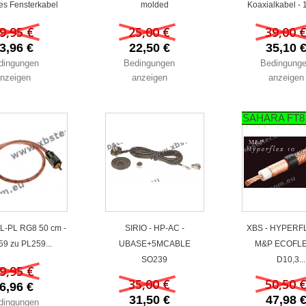
es Fensterkabel
molded
Koaxialkabel - 
9,95 €
25,00 €
39,00 
3,96 €
22,50 €
35,10 
dingungen
Bedingungen
Bedingung
nzeigen
anzeigen
anzeigen
SAHARA FT8
L-PL RG8 50 cm -
SIRIO - HP-AC -
XBS - HYPERFL
59 zu PL259...
UBASE+5MCABLE
M&P ECOFL
SO239
D10,3...
9,95 €
35,00 €
50,50 
6,96 €
31,50 €
47,98 
dingungen