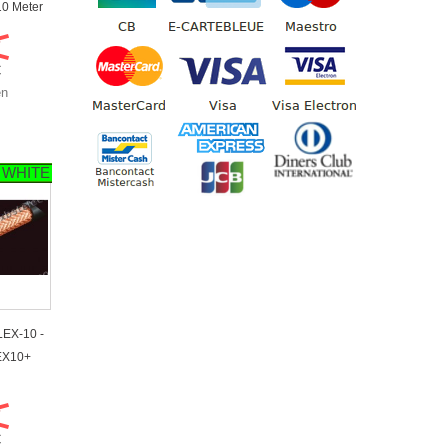
10 Meter
€
€
en
 WHITE
EX-10 -
EX10+
€
€