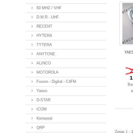
50 MHZ / VHF
D.M.R - UHF
RECENT
HYTERA
TYTERA
YAES
ANYTONE
ALINCO
2
MOTOROLA
1
Fusion - Digital - C4FM
Be
a
Yaesu
D-STAR
ICOM
Kenwood
QRP
Zeige 1 - 