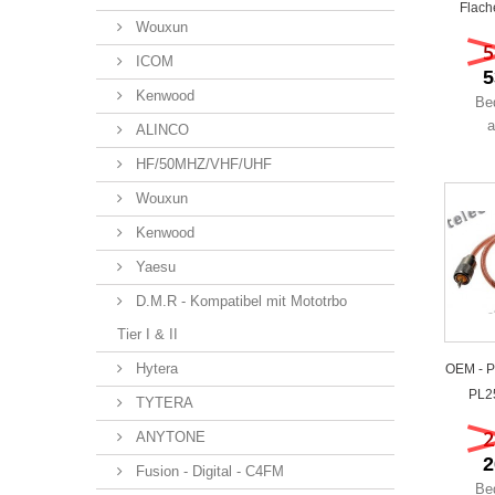
Flach
Wouxun
5
ICOM
5
Kenwood
Be
a
ALINCO
HF/50MHZ/VHF/UHF
Wouxun
Kenwood
Yaesu
D.M.R - Kompatibel mit Mototrbo
Tier I & II
Hytera
OEM - P
PL2
TYTERA
2
ANYTONE
2
Fusion - Digital - C4FM
Be