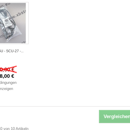
U - SCU-27 -...
0,00 €
8,00 €
dingungen
nzeigen
Vergleichen
10 von 10 Artikeln