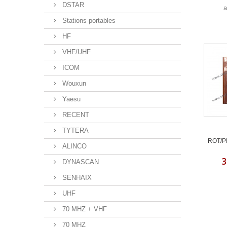
DSTAR
a
Stations portables
HF
VHF/UHF
ICOM
Wouxun
Yaesu
RECENT
TYTERA
ROT/P
ALINCO
3
DYNASCAN
SENHAIX
UHF
70 MHZ + VHF
70 MHZ