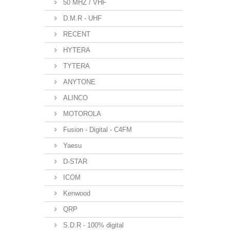
50 MHZ / VHF
D.M.R - UHF
RECENT
HYTERA
TYTERA
ANYTONE
ALINCO
MOTOROLA
Fusion - Digital - C4FM
Yaesu
D-STAR
ICOM
Kenwood
QRP
S.D.R - 100% digital