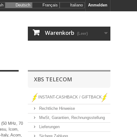
sh
Deutsch
Français
Italiano
Anmelden
Warenkorb
(Leer)
XBS TELECOM
INSTANT-CASHBACK / GIFTBACK
Rechtliche Hinweise
MwSt, Garantien, Rechnungsstellung
F (50 MHz, 70
Lieferungen
esu, Icom,
Italy, Acom,
Sichere Zahlung