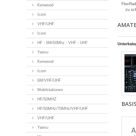
FlexRad
Kenwood
zu sc
Icom
AMAT
VHF/UHF
Icom
HF - 6M/50Mhz - VHF - UHF
Unterkate
Yaesu
Kenwood
Icom
6M/VHF/UHF
Mobilstationen
HF/50MHZ
BASI
HF/50MHz/70MHz/VHF/UHF
VHF/UHF
Yaesu