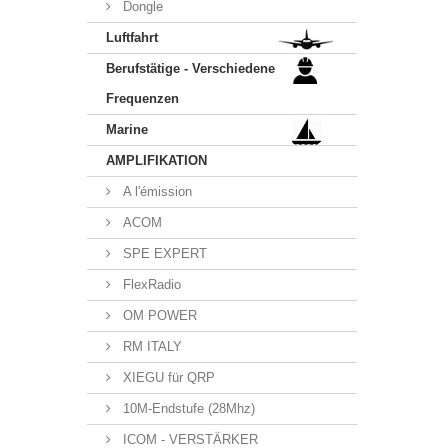
Dongle
Luftfahrt
Berufstätige - Verschiedene
Frequenzen
Marine
AMPLIFIKATION
A l'émission
ACOM
SPE EXPERT
FlexRadio
OM POWER
RM ITALY
XIEGU für QRP
10M-Endstufe (28Mhz)
ICOM - VERSTÄRKER