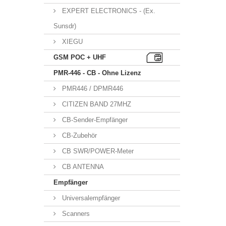
EXPERT ELECTRONICS - (Ex.
Sunsdr)
XIEGU
GSM POC + UHF
PMR-446 - CB - Ohne Lizenz
PMR446 / DPMR446
CITIZEN BAND 27MHZ
CB-Sender-Empfänger
CB-Zubehör
CB SWR/POWER-Meter
CB ANTENNA
Empfänger
Universalempfänger
Scanners