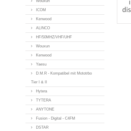
Wouxun
ICOM
Kenwood
ALINCO
HF/50MHZ/VHF/UHF
Wouxun
Kenwood
Yaesu
D.M.R - Kompatibel mit Mototrbo
Tier I & II
Hytera
TYTERA
ANYTONE
Fusion - Digital - C4FM
DSTAR