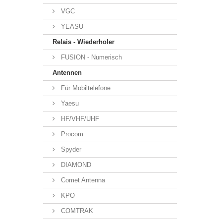
VGC
YEASU
Relais - Wiederholer
FUSION - Numerisch
Antennen
Für Mobiltelefone
Yaesu
HF/VHF/UHF
Procom
Spyder
DIAMOND
Comet Antenna
KPO
COMTRAK