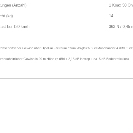
tungen (Anzahl)
1 Koax 50 O
cht (kg)
14
last bei 130 km/h
363 N / 0,45 
rchschnittlicher Gewinn über Dipol im Freiraum / zum Vergleich: 2 el Monobander 4 dBd, 3 el
urchschnittlicher Gewinn in 20 m Höhe (= dBd + 2,15 dB isotrop + ca. 5 dB Bodenreflexion)