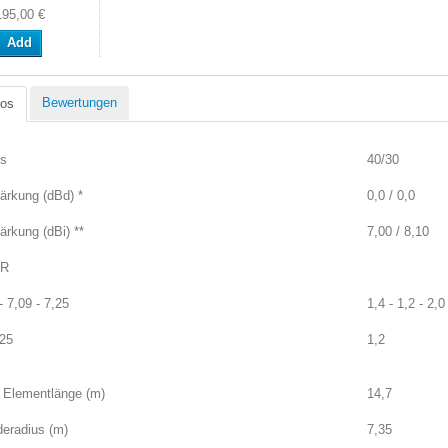
195,00 €
Add
Bewertungen
fos
s
40/30
ärkung (dBd) *
0,0 / 0,0
ärkung (dBi) **
7,00 / 8,10
R
- 7,09 - 7,25
1,4 - 1,2 - 2,0
125
1,2
 Elementlänge (m)
14,7
eradius (m)
7,35