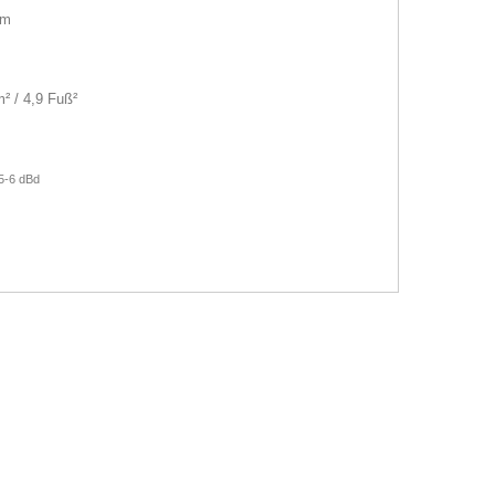
hm
m² / 4,9 Fuß²
 5-6 dBd