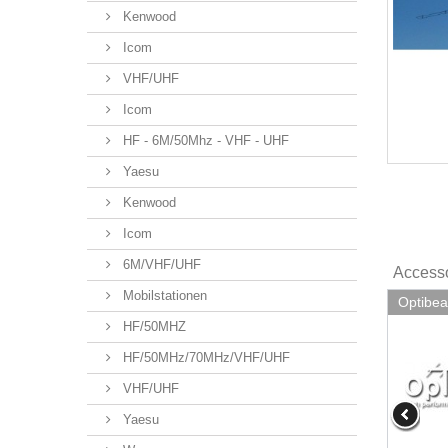
Kenwood
Icom
VHF/UHF
Icom
HF - 6M/50Mhz - VHF - UHF
Yaesu
Kenwood
Icom
6M/VHF/UHF
Access
Mobilstationen
Optibe
HF/50MHZ
HF/50MHz/70MHz/VHF/UHF
VHF/UHF
Yaesu