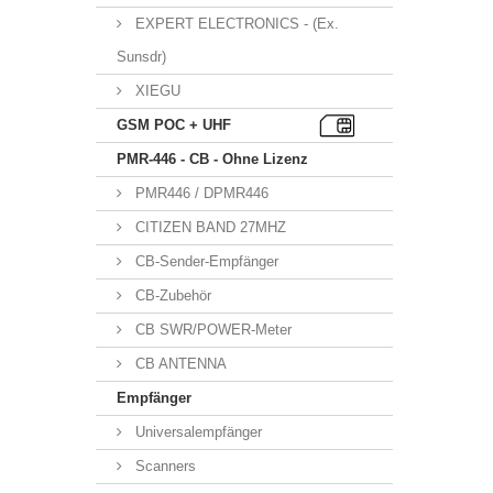
EXPERT ELECTRONICS - (Ex.
Sunsdr)
XIEGU
GSM POC + UHF
PMR-446 - CB - Ohne Lizenz
PMR446 / DPMR446
CITIZEN BAND 27MHZ
CB-Sender-Empfänger
CB-Zubehör
CB SWR/POWER-Meter
CB ANTENNA
Empfänger
Universalempfänger
Scanners