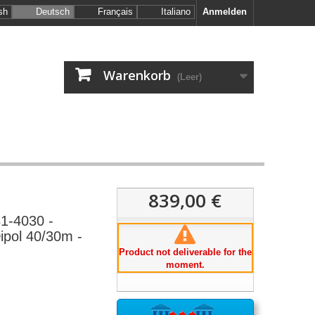
sh
Deutsch
Français
Italiano
Anmelden
Warenkorb
(Leer)
839,00 €
1-4030 -
ipol 40/30m -
Product not deliverable for the
moment.