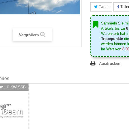
Tweet
Teile
Sammeln Sie mi
Artikels bis zu
8
Warenkorb hat 
Vergrößern
Treuepunkte
die
werden können i
im Wert von
8,0
Ausdrucken
ories
am...0 KW SSB