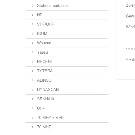
Zulei
Stations portables
HF
Gewi
VHF/UHF
Wind
ICOM
Wouxun
* = du
Yaesu
** = d
RECENT
TYTERA
ALINCO
DYNASCAN
SENHAIX
UHF
70 MHZ + VHF
70 MHZ