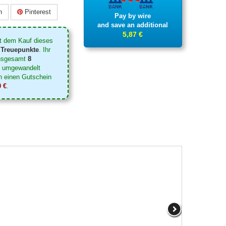
n
Pinterest
Pay by wire
and save an additional
5,87 €
t dem Kauf dieses
Treuepunkte
. Ihr
insgesamt
8
 umgewandelt
n einen Gutschein
0 €
.