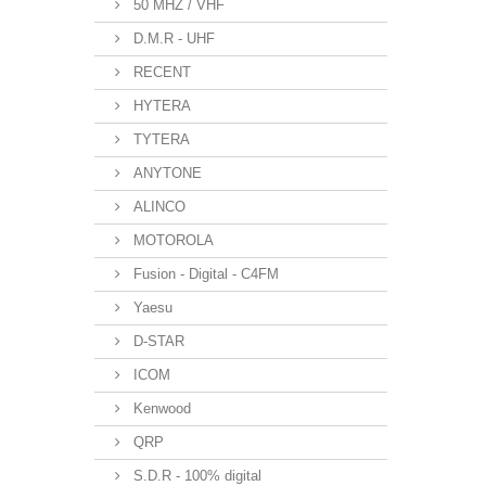
50 MHZ / VHF
D.M.R - UHF
RECENT
HYTERA
TYTERA
ANYTONE
ALINCO
MOTOROLA
Fusion - Digital - C4FM
Yaesu
D-STAR
ICOM
Kenwood
QRP
S.D.R - 100% digital