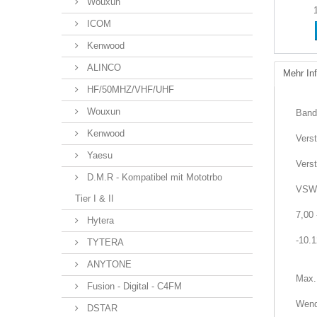
Wouxun
ICOM
Kenwood
ALINCO
Mehr In
HF/50MHZ/VHF/UHF
Wouxun
Band
Kenwood
Verst
Yaesu
Verst
D.M.R - Kompatibel mit Mototrbo
VSW
Tier I & II
7,00 
Hytera
-10.
TYTERA
ANYTONE
Max.
Fusion - Digital - C4FM
Wend
DSTAR