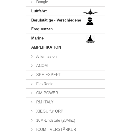
Dongle
Luftfahrt
Berufstätige - Verschiedene
Frequenzen
Marine
AMPLIFIKATION
A l'émission
ACOM
SPE EXPERT
FlexRadio
OM POWER
RM ITALY
XIEGU für QRP
10M-Endstufe (28Mhz)
ICOM - VERSTÄRKER