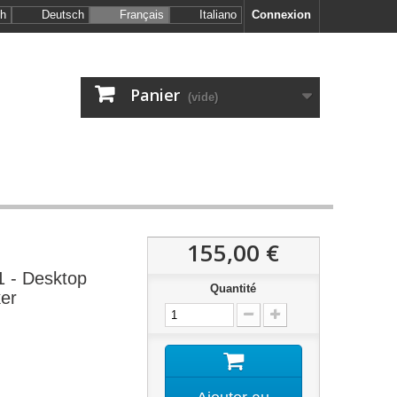
sh
Deutsch
Français
Italiano
Connexion
Panier
(vide)
155,00 €
1 - Desktop
Quantité
er