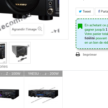
Tweet
Parta
En achetant ce 
Agrandir l'image
gagner jusqu'à
1
Votre panier tota
fidélité
pouvant ê
en un bon de ré
Imprimer
ories
- ...Z - 100W
YAESU - ...z - 200W