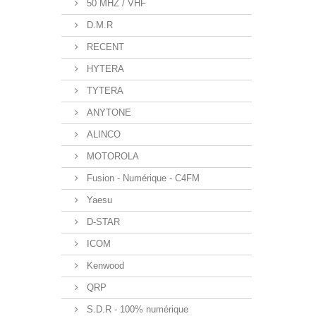
50 MHZ / VHF
D.M.R
RECENT
HYTERA
TYTERA
ANYTONE
ALINCO
MOTOROLA
Fusion - Numérique - C4FM
Yaesu
D-STAR
ICOM
Kenwood
QRP
S.D.R - 100% numérique