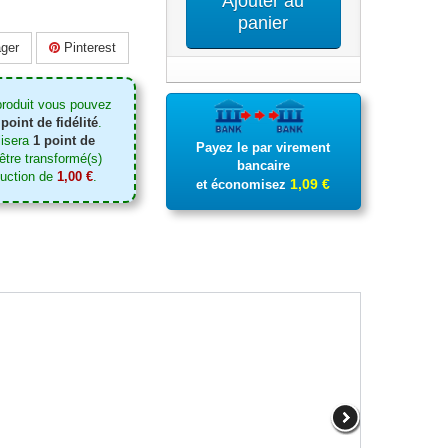
Ajouter au
panier
ger
Pinterest
produit vous pouvez
point de fidélité
.
lisera
1
point de
Payez le par virement
tre transformé(s)
bancaire
duction de
1,00 €
.
1,09 €
et économisez