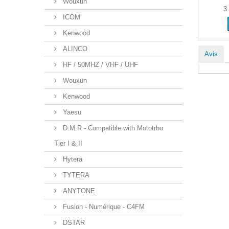
Wouxun
3
ICOM
Kenwood
ALINCO
Avis
HF / 50MHZ / VHF / UHF
Wouxun
Kenwood
Yaesu
D.M.R - Compatible with Mototrbo
Tier I & II
Hytera
TYTERA
ANYTONE
Fusion - Numérique - C4FM
DSTAR