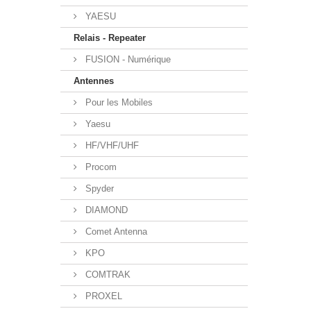
YAESU
Relais - Repeater
FUSION - Numérique
Antennes
Pour les Mobiles
Yaesu
HF/VHF/UHF
Procom
Spyder
DIAMOND
Comet Antenna
KPO
COMTRAK
PROXEL