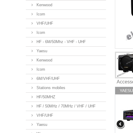
Kenwood
Icom
VHF/UHF
Icom
HF - 6M/50Mhz - VHF - UHF
Yaesu
Kenwood
Icom
6M/VHF/UHF
Access
Stations mobiles
YAESU 
HF/50MHZ
HF / 50MHz / 70MHz / VHF / UHF
VHF/UHF
Yaesu