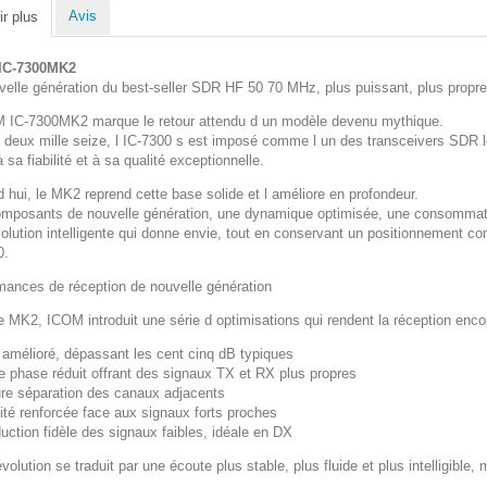
Avis
r plus
IC-7300MK2
velle génération du best-seller SDR HF 50 70 MHz, plus puissant, plus propr
 IC-7300MK2 marque le retour attendu d un modèle devenu mythique.
 deux mille seize, l IC-7300 s est imposé comme l un des transceivers SDR l
 sa fiabilité et à sa qualité exceptionnelle.
d hui, le MK2 reprend cette base solide et l améliore en profondeur.
mposants de nouvelle génération, une dynamique optimisée, une consommati
olution intelligente qui donne envie, tout en conservant un positionnemen
0.
mances de réception de nouvelle génération
e MK2, ICOM introduit une série d optimisations qui rendent la réception enco
mélioré, dépassant les cent cinq dB typiques
de phase réduit offrant des signaux TX et RX plus propres
ure séparation des canaux adjacents
té renforcée face aux signaux forts proches
uction fidèle des signaux faibles, idéale en DX
volution se traduit par une écoute plus stable, plus fluide et plus intelligible