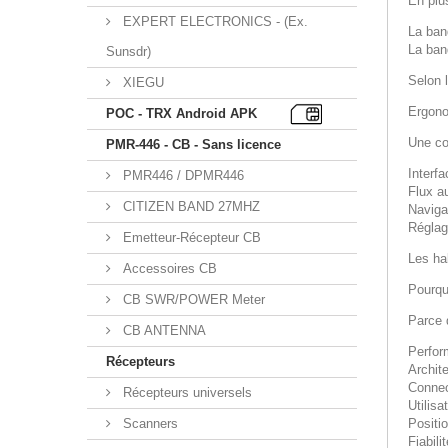
En plu
EXPERT ELECTRONICS - (Ex.
La ba
La ba
Sunsdr)
Selon 
XIEGU
Ergono
POC - TRX Android APK
Une co
PMR-446 - CB - Sans licence
Interf
PMR446 / DPMR446
Flux a
CITIZEN BAND 27MHZ
Navigat
Réglag
Emetteur-Récepteur CB
Les ha
Accessoires CB
Pourqu
CB SWR/POWER Meter
Parce 
CB ANTENNA
Perfor
Récepteurs
Archit
Conne
Récepteurs universels
Utilis
Scanners
Positi
Fiabil