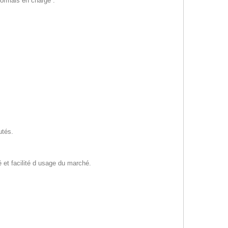
ormais en charge :
utés.
é et facilité d usage du marché.