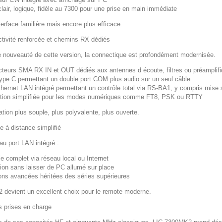
lair, logique, fidèle au 7300 pour une prise en main immédiate
terface familière mais encore plus efficace.
tivité renforcée et chemins RX dédiés
 nouveauté de cette version, la connectique est profondément modernisée.
teurs SMA RX IN et OUT dédiés aux antennes d écoute, filtres ou préamplifi
pe C permettant un double port COM plus audio sur un seul câble
thernet LAN intégré permettant un contrôle total via RS-BA1, y compris mise s
ction simplifiée pour les modes numériques comme FT8, PSK ou RTTY
ation plus souple, plus polyvalente, plus ouverte.
e à distance simplifié
au port LAN intégré :
le complet via réseau local ou Internet
ation sans laisser de PC allumé sur place
ons avancées héritées des séries supérieures
 devient un excellent choix pour le remote moderne.
 prises en charge