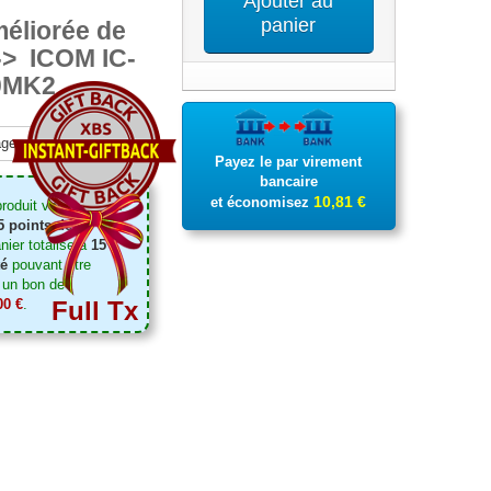
Ajouter au
panier
méliorée de
--> ICOM IC-
0MK2
ger
Pinterest
Payez le par virement
bancaire
10,81 €
et économisez
produit vous pouvez
5
points de
anier totalisera
15
té
pouvant être
 un bon de
00 €
.
Full Tx