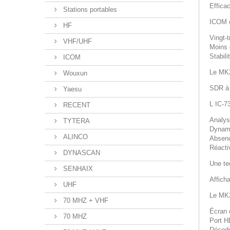
Effica
Stations portables
ICOM o
HF
Vingt-
VHF/UHF
Moins 
Stabil
ICOM
Le MK2
Wouxun
SDR à 
Yaesu
L IC-7
RECENT
Analys
TYTERA
Dynami
ALINCO
Absenc
Réacti
DYNASCAN
Une tec
SENHAIX
Affich
UHF
Le MK2
70 MHZ + VHF
Écran c
70 MHZ
Port H
Décode