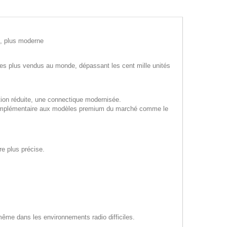
e, plus moderne
es plus vendus au monde, dépassant les cent mille unités
on réduite, une connectique modernisée.
t complémentaire aux modèles premium du marché comme le
re plus précise.
, même dans les environnements radio difficiles.