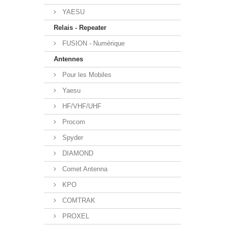
YAESU
Relais - Repeater
FUSION - Numérique
Antennes
Pour les Mobiles
Yaesu
HF/VHF/UHF
Procom
Spyder
DIAMOND
Comet Antenna
KPO
COMTRAK
PROXEL