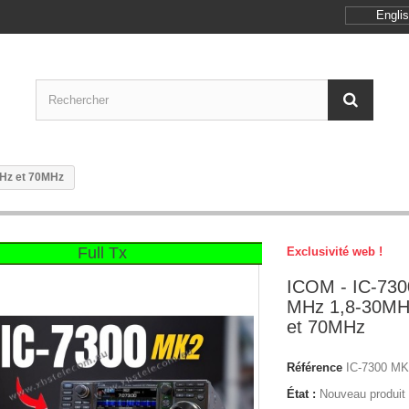
Engli
MHz et 70MHz
Full Tx
Exclusivité web !
ICOM - IC-730
MHz 1,8-30MH
et 70MHz
Référence
IC-7300 M
État :
Nouveau produit