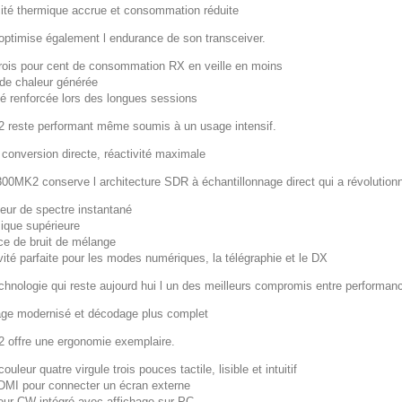
cité thermique accrue et consommation réduite
ptimise également l endurance de son transceiver.
trois pour cent de consommation RX en veille en moins
de chaleur générée
ité renforcée lors des longues sessions
 reste performant même soumis à un usage intensif.
conversion directe, réactivité maximale
300MK2 conserve l architecture SDR à échantillonnage direct qui a révolutionn
eur de spectre instantané
que supérieure
e de bruit de mélange
vité parfaite pour les modes numériques, la télégraphie et le DX
hnologie qui reste aujourd hui l un des meilleurs compromis entre performance,
age modernisé et décodage plus complet
 offre une ergonomie exemplaire.
ouleur quatre virgule trois pouces tactile, lisible et intuitif
DMI pour connecter un écran externe
ur CW intégré avec affichage sur PC