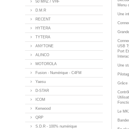
50 MHZ / VHF
Menu c
D.M.R
Une in
RECENT
Connec
HYTERA
Grande
TYTERA
Connec
ANYTONE
USB Ty
Port E
ALINCO
Intera
MOTOROLA
Une st
Fusion - Numérique - C4FM
Pilotag
Yaesu
Grâce 
D-STAR
Contrô
Utilis
ICOM
Foncti
Kenwood
Le MK2
QRP
Bandes
S.D.R - 100% numérique