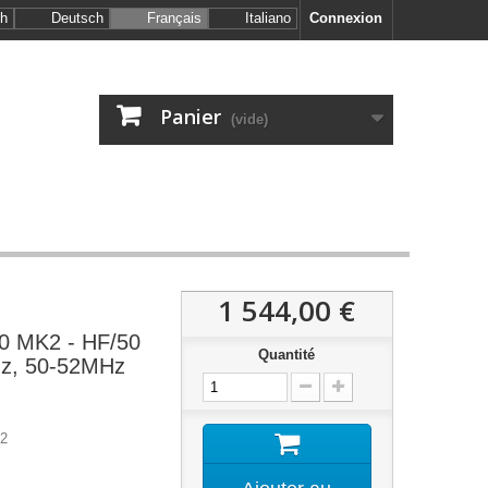
sh
Deutsch
Français
Italiano
Connexion
Panier
(vide)
1 544,00 €
0 MK2 - HF/50
Quantité
z, 50-52MHz
K2