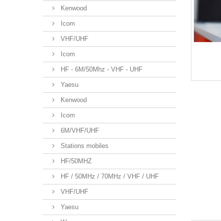
Kenwood
Icom
VHF/UHF
Icom
HF - 6M/50Mhz - VHF - UHF
Yaesu
Kenwood
Icom
6M/VHF/UHF
Stations mobiles
HF/50MHZ
HF / 50MHz / 70MHz / VHF / UHF
VHF/UHF
Yaesu