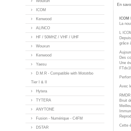
Wouxun
En savoi
ICOM
ICOM 
Kenwood
La nou
ALINCO
L ICOM
HF / 50MHZ / VHF / UHF
Depuis
grâce à
Wouxun
Aujour
Kenwood
Des co
Une év
Yaesu
FTdx1
D.M.R - Compatible with Mototrbo
Perfor
Tier I & II
Avec l
Hytera
RMDR a
TYTERA
Bruit 
Meille
ANYTONE
Immuni
Reprod
Fusion - Numérique - C4FM
Cette é
DSTAR