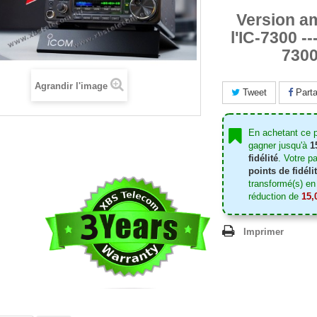
Version a
l'IC-7300 -
730
Agrandir l'image
Tweet
Parta
En achetant ce 
gagner jusqu'à
1
fidélité
. Votre p
points de fidéli
transformé(s) en
réduction de
15,
Imprimer