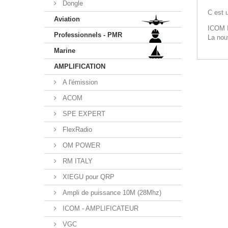
Dongle
C est 
Aviation
ICOM 
Professionnels - PMR
La nou
Marine
AMPLIFICATION
A l'émission
ACOM
SPE EXPERT
FlexRadio
OM POWER
RM ITALY
XIEGU pour QRP
Ampli de puissance 10M (28Mhz)
ICOM - AMPLIFICATEUR
VGC