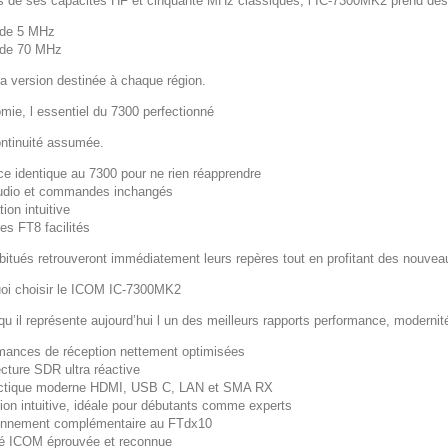
s de ses capacités HF et cinquante MHz classiques, l IC-7300MK2 prend dés
nde 5 MHz
nde 70 MHz
la version destinée à chaque région.
mie, l essentiel du 7300 perfectionné
ntinuité assumée.
ace identique au 7300 pour ne rien réapprendre
udio et commandes inchangés
ion intuitive
es FT8 facilités
bitués retrouveront immédiatement leurs repères tout en profitant des nouvea
oi choisir le ICOM IC-7300MK2
qu il représente aujourd’hui l un des meilleurs rapports performance, modernit
mances de réception nettement optimisées
ecture SDR ultra réactive
ctique moderne HDMI, USB C, LAN et SMA RX
ation intuitive, idéale pour débutants comme experts
onnement complémentaire au FTdx10
ité ICOM éprouvée et reconnue