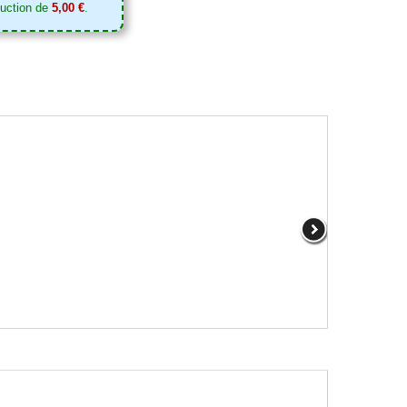
duction de
5,00 €
.