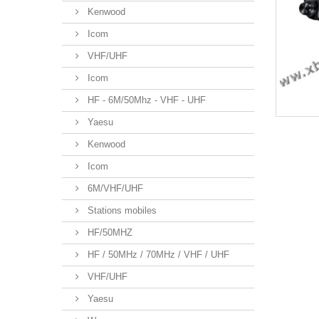
Kenwood
Icom
VHF/UHF
Icom
HF - 6M/50Mhz - VHF - UHF
Yaesu
Kenwood
Icom
6M/VHF/UHF
Stations mobiles
HF/50MHZ
HF / 50MHz / 70MHz / VHF / UHF
VHF/UHF
Yaesu