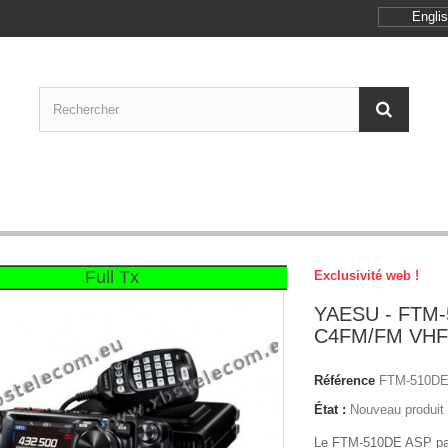
Engli
Full Tx
Exclusivité web !
YAESU - FTM-
C4FM/FM VHF
Référence
FTM-510D
État :
Nouveau produit
Le FTM-510DE ASP par