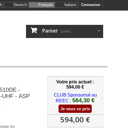
sh
Deutsch
Français
Italiano
Connexion
Panier
(vide)
Votre prix actuel :
594,00 €
510DE -
CLUB Sponsorisé ou
-UHF - ASP
564,30 €
REEC :
Je veux ce prix
E
594,00 €
tage les