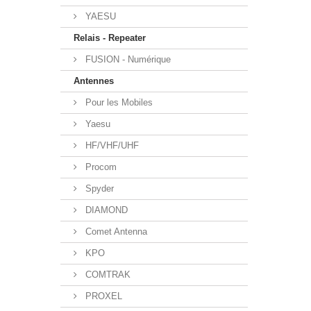
YAESU
Relais - Repeater
FUSION - Numérique
Antennes
Pour les Mobiles
Yaesu
HF/VHF/UHF
Procom
Spyder
DIAMOND
Comet Antenna
KPO
COMTRAK
PROXEL