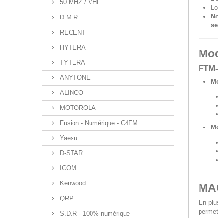
50 MHZ / VHF
Lo
No
D.M.R
se
RECENT
HYTERA
Mod
TYTERA
FTM-
ANYTONE
M
ALINCO
MOTOROLA
Fusion - Numérique - C4FM
M
Yaesu
D-STAR
ICOM
Kenwood
MAG
QRP
En plu
permet
S.D.R - 100% numérique