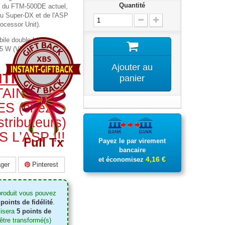
Quantité
se du FTM-500DE actuel,
u Super-DX et de l'ASP
rocessor Unit).
bile double bande
5 W (VHF)/50 W (UHF)
Ajouter au
NTION
:
panier
TAINS
S (chez
stributeurs)
 L’ASP !!!
Full Tx
Payez le par virement
bancaire
4,16 €
et économisez
ger
Pinterest
produit vous pouvez
points de fidélité
.
lisera
5
points de
tre transformé(s)