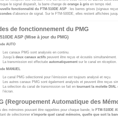
rsque le signal disparaît, la barre change de
orange à gris
en temps réel.
uvelle fonctionnalité du FTM-510DE ASP
: les barres grises (signaux reçu
condes
d’absence de signal. Sur le FTM-500DE, elles restent affichées jusqu
es de fonctionnement du PMG
510DE ASP (Mise à jour du PMG)
ode AUTO
Les canaux PMG sont analysés en continu.
Jusqu’à
deux canaux actifs
peuvent être reçus et écoutés simultanément.
La transmission est effectuée
automatiquement
sur le canal en réception.
ode MANUEL
Le canal PMG sélectionné pour l’émission est toujours analysé et reçu.
Les autres canaux PMG sont également analysés et peuvent être reçus si
La sélection du canal de transmission se fait en
tournant la molette DIAL
l’écran.
 (Regroupement Automatique des Mémo
s des mémoires pouvant être rappelées pour chaque bande, le
FTM-510DE A
tant de sélectionner
n'importe quel canal mémoire, quelle que soit la ba