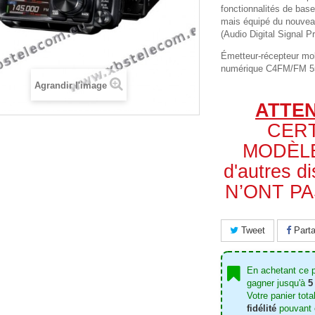
fonctionnalités de ba
mais équipé du nouvea
(Audio Digital Signal P
Émetteur-récepteur mo
numérique C4FM/FM 5
Agrandir l'image
ATTE
CER
MODÈLE
d'autres di
N’ONT PAS
Tweet
Parta
En achetant ce 
gagner jusqu'à
5
Votre panier tota
fidélité
pouvant ê