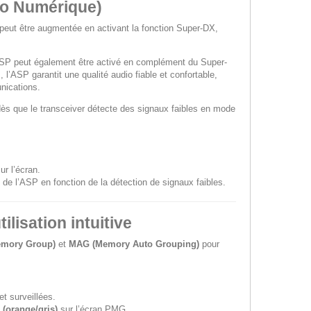
io Numérique)
RF peut être augmentée en activant la fonction Super-DX,
SP peut également être activé en complément du Super-
 l’ASP garantit une qualité audio fiable et confortable,
nications.
s que le transceiver détecte des signaux faibles en mode
ur l’écran.
n de l’ASP en fonction de la détection de signaux faibles.
lisation intuitive
emory Group)
et
MAG (Memory Auto Grouping)
pour
 surveillées.
 (orange/gris)
sur l’écran PMG.