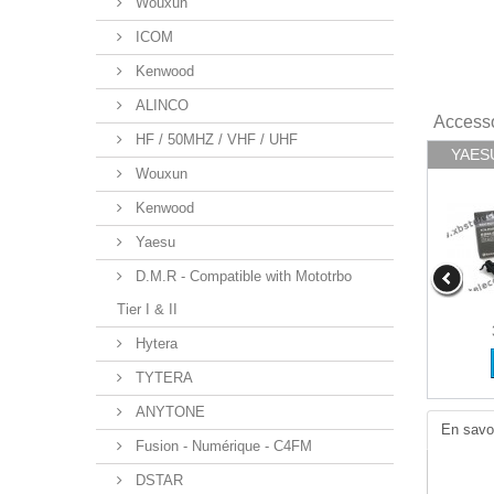
Wouxun
ICOM
Kenwood
ALINCO
Access
HF / 50MHZ / VHF / UHF
YAESU 
Wouxun
Kenwood
Yaesu
D.M.R - Compatible with Mototrbo
Tier I & II
Hytera
TYTERA
ANYTONE
En savoi
Fusion - Numérique - C4FM
DSTAR