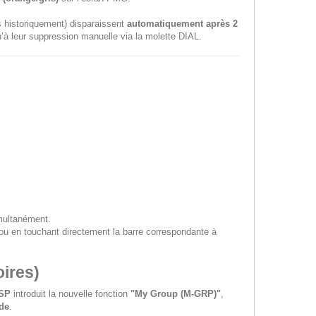
s historiquement) disparaissent
automatiquement après 2
’à leur suppression manuelle via la molette DIAL.
multanément.
ou en touchant directement la barre correspondante à
ires)
SP
introduit la nouvelle fonction
"My Group (M-GRP)"
,
nde
.