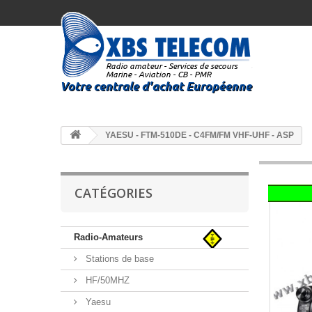
YAESU - FTM-510DE - C4FM/FM VHF-UHF - ASP
CATÉGORIES
Radio-Amateurs
Stations de base
HF/50MHZ
Yaesu