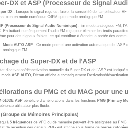
er-DX et ASP (Processeur de Signal Aud
per-DX
: Lorsque le signal reçu est faible, la sensibilité de l’amplificateur 
ssi bien en mode numérique C4FM qu’en mode analogique FM.
P (Processeur de Signal Audio Numérique)
: En mode analogique FM, l’A
. En traitant numériquement l’audio FM reçu pour éliminer les bruits parasites,
me pour des signaux faibles, ce qui contribue à étendre la portée des commu
Mode AUTO ASP
: Ce mode permet une activation automatique de l’ASP dè
analogique FM.
ichage du Super-DX et de l’ASP
état d’activation/désactivation manuelle du Super-DX et de l’ASP est indiqué s
n mode
ASP AUTO
, l’écran affiche automatiquement l’activation/désactivatio
liorations du PMG et du MAG pour une uti
M-510DE ASP
bénéficie d’améliorations dans les fonctions
PMG (Primary M
érience utilisateur plus fluide.
(Groupe de Mémoires Principales)
squ’à
5 fréquences
de VFO ou de mémoire peuvent être assignées au PMG et
état de réception des canaux PMG est affiché sous forme de
barres colorées