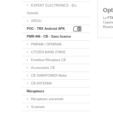
EXPERT ELECTRONICS - (Ex.
Opt
Sunsdr)
Le
FT
XIEGU
Cepend
Blueto
POC - TRX Android APK
PMR-446 - CB - Sans licence
PMR446 / DPMR446
CITIZEN BAND 27MHZ
Emetteur-Récepteur CB
Accessoires CB
CB SWR/POWER Meter
CB ANTENNA
Récepteurs
Récepteurs universels
Scanners