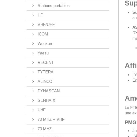
Sup
Stations portables
Su
HF
au
VHF/UHF
AS
DX
ICOM
mê
Wouxun
Yaesu
RECENT
Aff
TYTERA
L’
E
ALINCO
DYNASCAN
Amé
SENHAIX
Le
FT
UHF
une exp
70 MHZ + VHF
PMG 
70 MHZ
Ju
L’