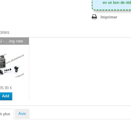
en un bon de ré
Imprimer
ories
- ...ing rate
35,90 €
Add
Avis
r plus