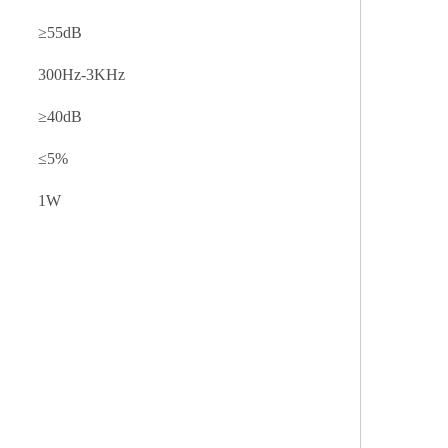
≥55dB
300Hz-3KHz
≥40dB
≤5%
1W