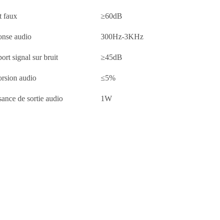
t faux
≥60dB
nse audio
300Hz-3KHz
ort signal sur bruit
≥45dB
orsion audio
≤5%
sance de sortie audio
1W