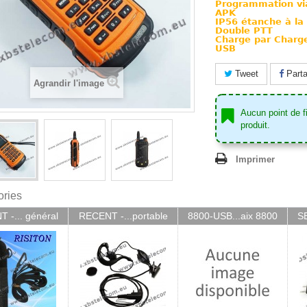
Programmation vi
APK
IP56 étanche à la 
Double PTT
Charge par Charge
USB
Tweet
Parta
Agrandir l'image
Aucun point de fi
produit.
Imprimer
ories
 -... général
RECENT -...portable
8800-USB...aix 8800
SE