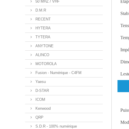
Étap
50 MHZ / VHF
D.M.R
Stab
RECENT
Tens
HYTERA
TYTERA
Temp
ANYTONE
Impé
ALINCO
Dim
MOTOROLA
Fusion - Numérique - C4FM
Lest
Yaesu
D-STAR
ICOM
Kenwood
Puis
QRP
Mod
S.D.R - 100% numérique