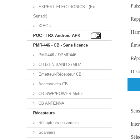
Puis
EXPERT ELECTRONICS - (Ex.
Sunsdr)
Rapp
XIEGU
Harm
POC - TRX Android APK
Émis
PMR-446 - CB - Sans licence
PMR446 / DPMR446
Répo
CITIZEN BAND 27MHZ
Dist
Emetteur-Récepteur CB
Accessoires CB
CB SWR/POWER Meter
CB ANTENNA
Sensi
Récepteurs
Récepteurs universels
Inte
Scanners
Séle