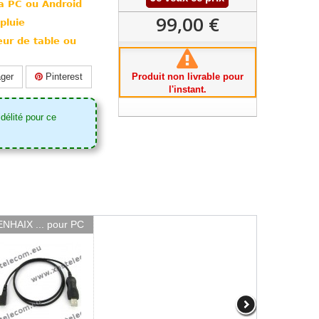
a PC ou Android
99,00 €
pluie
ur de table ou
ger
Pinterest
Produit non livrable pour
l'instant.
délité pour ce
NHAIX ... pour PC