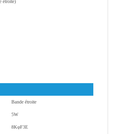
étroite)
Bande étroite
5W
8KφF3E