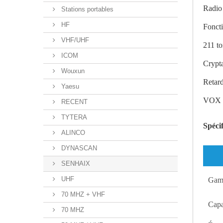
Radi
Stations portables
HF
Fonc
VHF/UHF
211 to
ICOM
Crypt
Wouxun
Reta
Yaesu
VOX p
RECENT
TYTERA
Spéci
ALINCO
DYNASCAN
SENHAIX
UHF
Gamm
70 MHZ + VHF
Capa
70 MHZ