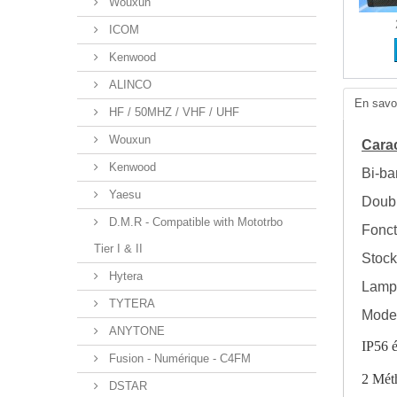
Wouxun
ICOM
Kenwood
ALINCO
En savoi
HF / 50MHZ / VHF / UHF
Wouxun
Carac
Kenwood
Bi-b
Yaesu
Doubl
D.M.R - Compatible with Mototrbo
Fonct
Tier I & II
Stoc
Hytera
Lamp
TYTERA
Mode 
ANYTONE
IP56 é
Fusion - Numérique - C4FM
2 Mét
DSTAR