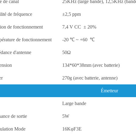
e de canal
25KHz (large bande), 12,5KHz (bande 
ilité de fréquence
±2,5 ppm
ion de fonctionnement
7,4 V CC
± 20%
érature de fonctionnement
-20
℃
~ +60
℃
dance d'antenne
50Ω
ension
134*60*38mm (avec batterie)
er
270g (avec batterie, antenne)
Émetteur
Large bande
sance de sortie
5W
ulation Mode
16KφF3E