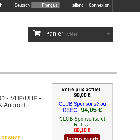
sh
Deutsch
Français
Italiano
Connexion
Panier
(vide)
Votre prix actuel :
99,00 €
0 - VHF/UHF -
CLUB Sponsorisé ou
K Android
94,05 €
REEC :
CLUB Sponsorisé et
REEC :
89,10 €
F ORANGE
Je veux ce prix