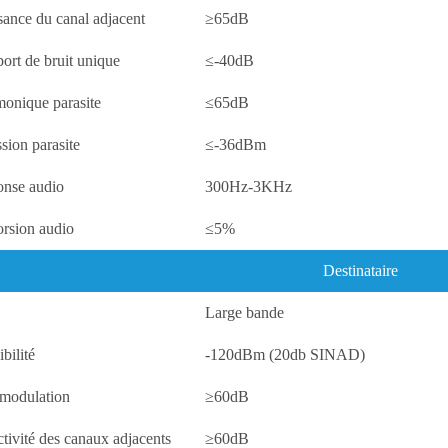
sance du canal adjacent
≥65dB
ort de bruit unique
≤-40dB
onique parasite
≤65dB
sion parasite
≤-36dBm
nse audio
300Hz-3KHz
orsion audio
≤5%
Destinataire
Large bande
bilité
-120dBm (20db SINAD)
rmodulation
≥60dB
ctivité des canaux adjacents
≥60dB