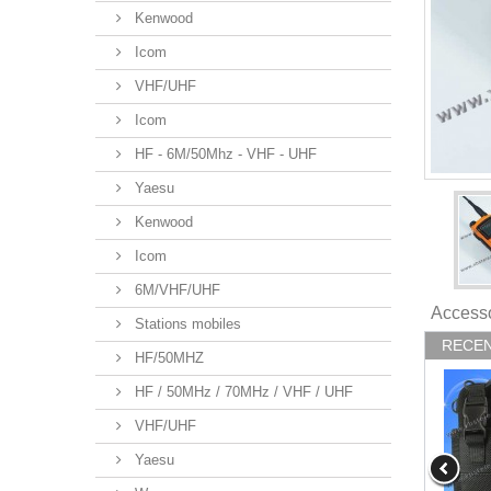
Kenwood
Icom
VHF/UHF
Icom
HF - 6M/50Mhz - VHF - UHF
Yaesu
Kenwood
Icom
6M/VHF/UHF
Access
Stations mobiles
RECENT
HF/50MHZ
HF / 50MHz / 70MHz / VHF / UHF
VHF/UHF
Yaesu