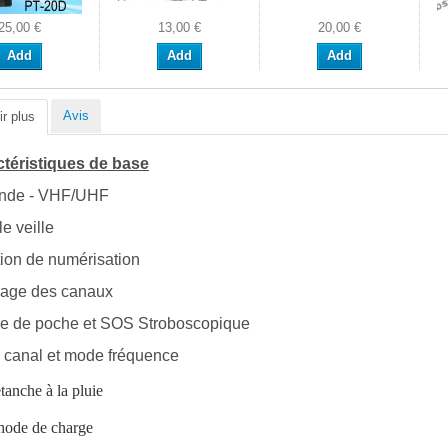
25,00 €
13,00 €
20,00 €
Add
Add
Add
Avis
r plus
téristiques de base
ande - VHF/UHF
e veille
ion de numérisation
kage des canaux
e de poche et SOS Stroboscopique
canal et mode fréquence
tanche à la pluie
hode de charge