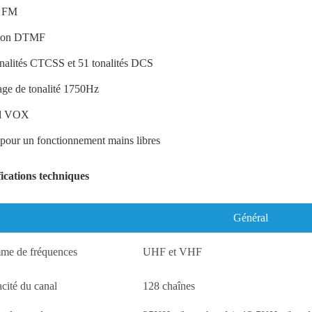
o FM
tion DTMF
nalités CTCSS et 51 tonalités DCS
age de tonalité 1750Hz
rd VOX
our un fonctionnement mains libres
fications techniques
Général
e de fréquences
UHF et
VHF
cité du canal
128 chaînes