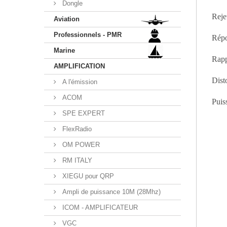
Dongle
Reje
Aviation
Professionnels - PMR
Répo
Marine
Rapp
AMPLIFICATION
Dist
A l'émission
ACOM
Puis
SPE EXPERT
FlexRadio
OM POWER
RM ITALY
XIEGU pour QRP
Ampli de puissance 10M (28Mhz)
ICOM - AMPLIFICATEUR
VGC