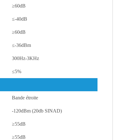
≥60dB
≤-40dB
≥60dB
≤-36dBm
300Hz-3KHz
≤5%
Bande étroite
-120dBm (20db SINAD)
≥55dB
≥55dB