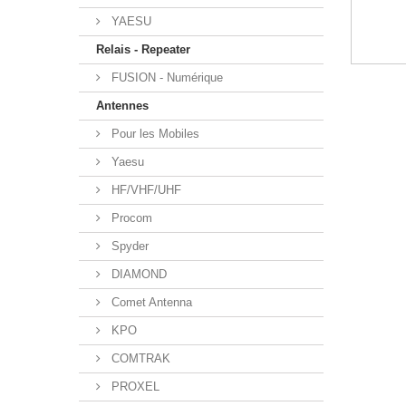
YAESU
Relais - Repeater
FUSION - Numérique
Antennes
Pour les Mobiles
Yaesu
HF/VHF/UHF
Procom
Spyder
DIAMOND
Comet Antenna
KPO
COMTRAK
PROXEL