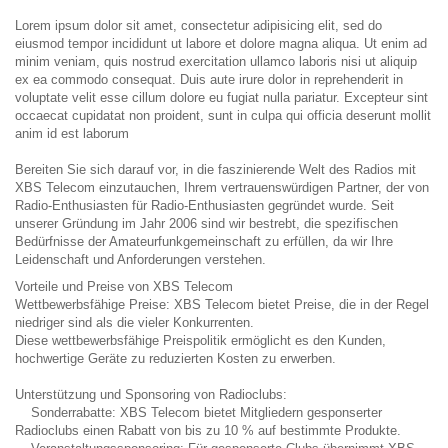
Lorem ipsum dolor sit amet, consectetur adipisicing elit, sed do
eiusmod tempor incididunt ut labore et dolore magna aliqua. Ut enim ad
minim veniam, quis nostrud exercitation ullamco laboris nisi ut aliquip
ex ea commodo consequat. Duis aute irure dolor in reprehenderit in
voluptate velit esse cillum dolore eu fugiat nulla pariatur. Excepteur sint
occaecat cupidatat non proident, sunt in culpa qui officia deserunt mollit
anim id est laborum
Bereiten Sie sich darauf vor, in die faszinierende Welt des Radios mit
XBS Telecom einzutauchen, Ihrem vertrauenswürdigen Partner, der von
Radio-Enthusiasten für Radio-Enthusiasten gegründet wurde. Seit
unserer Gründung im Jahr 2006 sind wir bestrebt, die spezifischen
Bedürfnisse der Amateurfunkgemeinschaft zu erfüllen, da wir Ihre
Leidenschaft und Anforderungen verstehen.
Vorteile und Preise von XBS Telecom
Wettbewerbsfähige Preise: XBS Telecom bietet Preise, die in der Regel
niedriger sind als die vieler Konkurrenten.
Diese wettbewerbsfähige Preispolitik ermöglicht es den Kunden,
hochwertige Geräte zu reduzierten Kosten zu erwerben.
Unterstützung und Sponsoring von Radioclubs:
Sonderrabatte: XBS Telecom bietet Mitgliedern gesponserter
Radioclubs einen Rabatt von bis zu 10 % auf bestimmte Produkte.