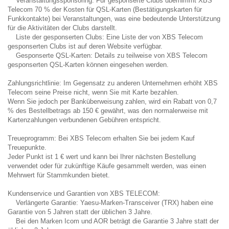
Veranstaltungssponsoring: Für gesponserte Clubs übernimmt XBS
Telecom 70 % der Kosten für QSL-Karten (Bestätigungskarten für
Funkkontakte) bei Veranstaltungen, was eine bedeutende Unterstützung
für die Aktivitäten der Clubs darstellt.
Liste der gesponserten Clubs: Eine Liste der von XBS Telecom
gesponserten Clubs ist auf deren Website verfügbar.
Gesponserte QSL-Karten: Details zu teilweise von XBS Telecom
gesponserten QSL-Karten können eingesehen werden.
Zahlungsrichtlinie: Im Gegensatz zu anderen Unternehmen erhöht XBS
Telecom seine Preise nicht, wenn Sie mit Karte bezahlen.
Wenn Sie jedoch per Banküberweisung zahlen, wird ein Rabatt von 0,7
% des Bestellbetrags ab 150 € gewährt, was den normalerweise mit
Kartenzahlungen verbundenen Gebühren entspricht.
Treueprogramm: Bei XBS Telecom erhalten Sie bei jedem Kauf
Treuepunkte.
Jeder Punkt ist 1 € wert und kann bei Ihrer nächsten Bestellung
verwendet oder für zukünftige Käufe gesammelt werden, was einen
Mehrwert für Stammkunden bietet.
Kundenservice und Garantien von XBS TELECOM:
Verlängerte Garantie: Yaesu-Marken-Transceiver (TRX) haben eine
Garantie von 5 Jahren statt der üblichen 3 Jahre.
Bei den Marken Icom und AOR beträgt die Garantie 3 Jahre statt der