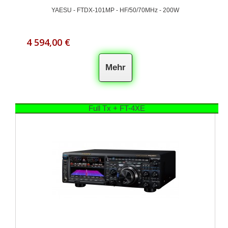
YAESU - FTDX-101MP - HF/50/70MHz - 200W
4 594,00 €
Mehr
Full Tx + FT-4XE