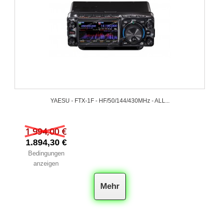
YAESU - FTX-1F - HF/50/144/430MHz - ALL...
1 994,00 €
1.894,30 €
Bedingungen
anzeigen
Mehr