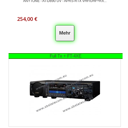
ANYTONE - AT-D890 UV - APRS-RTX VHF/UHF+RX...
254,00 €
Mehr
Full Tx + FT-4XE